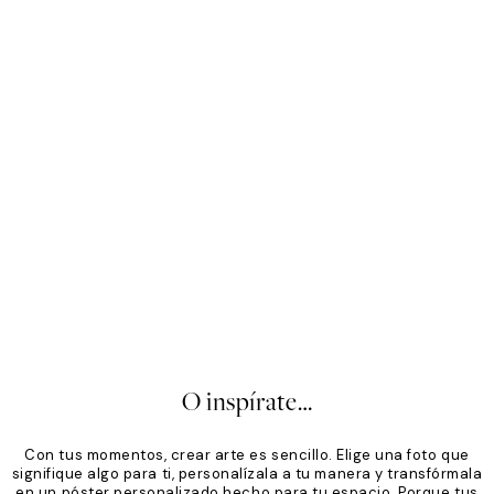
Mono
Sof
Desde 19,96 €
24,95 €
Des
20%*
20
O inspírate…
Con tus momentos, crear arte es sencillo. Elige una foto que
signifique algo para ti, personalízala a tu manera y transfórmala
en un póster personalizado hecho para tu espacio. Porque tus