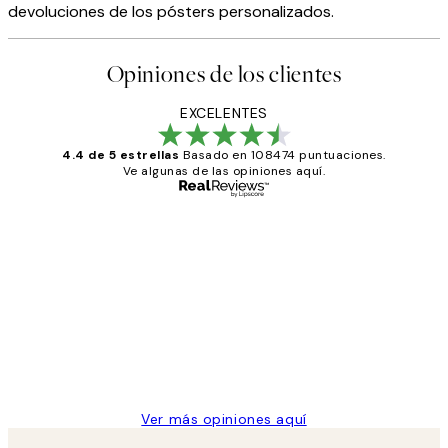
devoluciones de los pósters personalizados.
Opiniones de los clientes
EXCELENTES
4.4 de 5 estrellas
Basado en 108474 puntuaciones.
Ve algunas de las opiniones aquí.
Comprador verificado
Opiniones
de
He comprado más de una vez en
los
Desenio, ha ido siempre muy bien!
clientes
9 jun
Concepció C
Ver más opiniones aquí