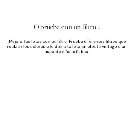
€
24,95 €
Desde 19,96 €
24,95 €
20%*
O prueba con un filtro…
¡Mejora tus fotos con un filtro! Prueba diferentes filtros que
realzan los colores o le dan a tu foto un efecto vintage o un
aspecto más artístico.
Product
Slider