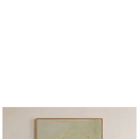
50%*
Abstract Green Shapes No2 Poster
Desde 6,50 €
13 €