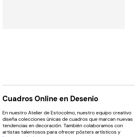
LEE MÁS
Stockholm Atelier
Cuadros Online en Desenio
En nuestro Atelier de Estocolmo, nuestro equipo creativo
Nuestro Atelier de Estocolmo es donde nuestros
diseña colecciones únicas de cuadros que marcan nuevas
apasionados artistas, fotógrafos y diseñadores
tendencias en decoración. También colaboramos con
trabajan para crear los hermosos cuadros que son
artistas talentosos para ofrecer pósters artísticos y
exclusivos de Desenio.