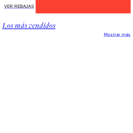
VER REBAJAS
VER
REBAJAS
Los más vendidos
KEEP
MEMORIES
Mostrar más
ALIVE
Product
Slider