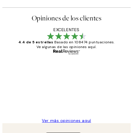
Opiniones de los clientes
EXCELENTES
4.4 de 5 estrellas
Basado en 108474 puntuaciones.
Ve algunas de las opiniones aquí.
Comprador verificado
Opiniones
de
He comprado más de una vez en
los
Desenio, ha ido siempre muy bien!
clientes
9 jun
Concepció C
Ver más opiniones aquí