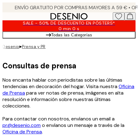
Skip
to
main
SALE - 50% DE DESCUENTO EN PÓSTERS*
content.
0 min
0 s
Válido
Todas las Categorías
hasta:
2026-
▸
Desenio
Prensa y PR
08-
09
Consultas de prensa
Nos encanta hablar con periodistas sobre las últimas
tendencias en decoración del hogar. Visita nuestra
Oficina
de Prensa
para ver notas de prensa, imágenes en alta
resolución e información sobre nuestras últimas
colecciones.
Para contactar con nosotros, envíanos un email a
pr@desenio.com
o envíanos un mensaje a través de la
Oficina de Prensa
.