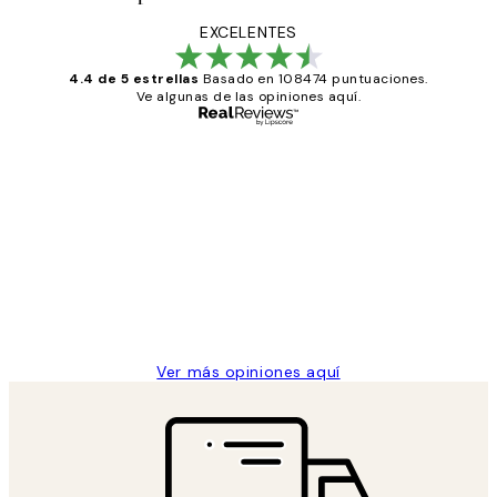
EXCELENTES
4.4 de 5 estrellas
Basado en 108474 puntuaciones.
Ve algunas de las opiniones aquí.
Comprador verificado
Opiniones
de
He comprado más de una vez en
los
Desenio, ha ido siempre muy bien!
clientes
9 jun
Concepció C
Ver más opiniones aquí