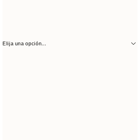
Elija una opción...
6,
21x30 cm