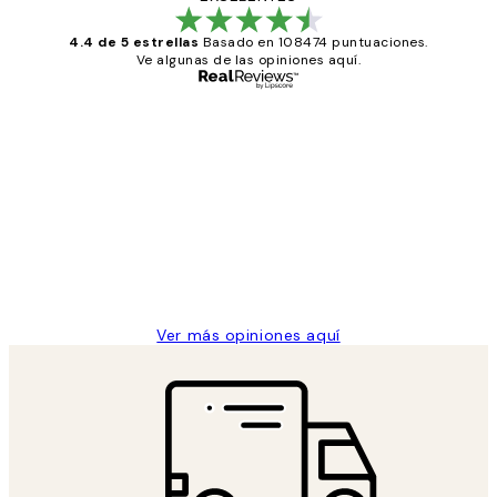
4.4 de 5 estrellas
Basado en 108474 puntuaciones.
Ve algunas de las opiniones aquí.
Comprador verificado
Opiniones
de
He comprado más de una vez en
los
Desenio, ha ido siempre muy bien!
clientes
9 jun
Concepció C
Ver más opiniones aquí