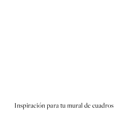
50%*
Poster
Abstract Green Shapes No2 
Desde 6,50 €
13 €
Inspiración para tu mural de cuadros