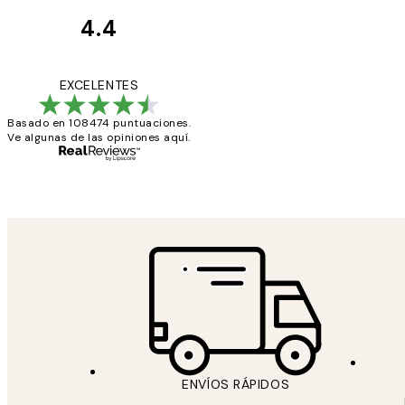
4.4
Opiniones
de
He comprado más
EXCELENTES
los
Basado en 108474 puntuaciones.
clientes
Ve algunas de las opiniones aquí.
9 jun
Concepció C
ENVÍOS RÁPIDOS