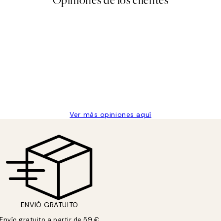
Opiniones de los clientes
 de una vez en Desenio, ha ido siempre muy bien!
Ver más opiniones aquí
ENVIÓ GRATUITO
Envío gratuito a partir de 59 €