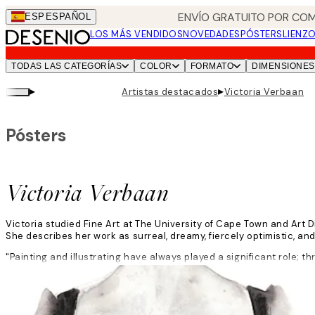
Skip
ENVÍO GRATUITO POR COM
ESP
ESPAÑOL
to
LOS MÁS VENDIDOS
NOVEDADES
PÓSTERS
LIENZ
main
content.
TODAS LAS CATEGORÍAS
COLOR
FORMATO
DIMENSIONES
▸
▸
Artistas destacados
Victoria Verbaan
Pósters
Victoria Verbaan
Victoria studied Fine Art at The University of Cape Town and Art D
She describes her work as surreal, dreamy, fiercely optimistic, an
"Painting and illustrating have always played a significant role; 
all women," she says.
Leer más