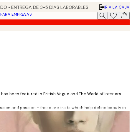
DO • ENTREGA DE 3-5 DÍAS LABORABLES
IR A LA CAJA
N
PARA EMPRESAS
 has been featured in British Vogue and The World of Interiors.
assion and passion - these are traits which help define beauty in