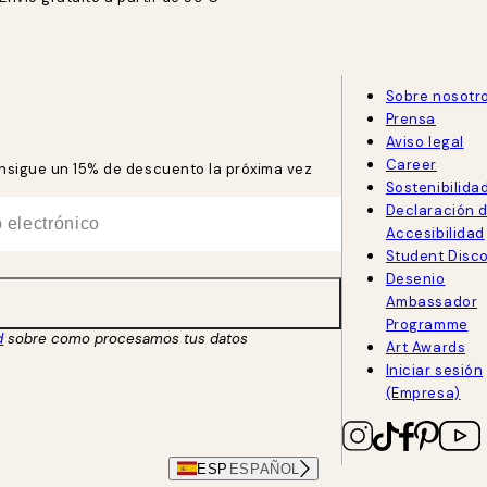
Sobre nosotr
Prensa
Aviso legal
Career
consigue un 15% de descuento la próxima vez
Sostenibilida
Declaración 
Accesibilidad
Student Disc
Desenio
Ambassador
Programme
d
sobre como procesamos tus datos
Art Awards
Iniciar sesión
(Empresa)
ESP
ESPAÑOL