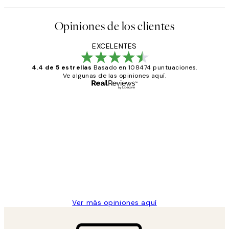
Opiniones de los clientes
EXCELENTES
4.4 de 5 estrellas
Basado en 108474 puntuaciones.
Ve algunas de las opiniones aquí.
Comprador verificado
Opiniones
de
He comprado más de una vez en
los
Desenio, ha ido siempre muy bien!
clientes
9 jun
Concepció C
Ver más opiniones aquí