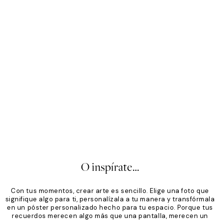
Mono
Sof
Desde 19,96 €
24,95 €
Des
20%*
20
O inspírate…
Con tus momentos, crear arte es sencillo. Elige una foto que
signifique algo para ti, personalízala a tu manera y transfórmala
en un póster personalizado hecho para tu espacio. Porque tus
recuerdos merecen algo más que una pantalla, merecen un