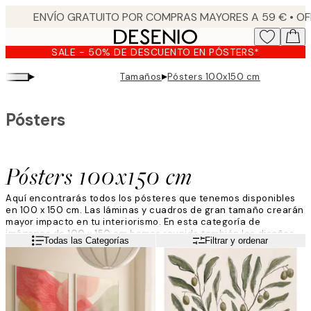
Skip
to
main
SALE - 50% DE DESCUENTO EN PÓSTERS*
content.
▸
▸
Tamaños
Pósters 100x150 cm
Pósters
Pósters 100x150 cm
Aquí encontrarás todos los pósteres que tenemos disponibles
en 100 x 150 cm. Las láminas y cuadros de gran tamaño crearán
mayor impacto en tu interiorismo. En esta categoría de
imágenes de 100 x 150 cm hemos reunido también los diseños
Leer más
Todas las Categorías
Filtrar y ordenar
de mayor venta. Descubre fotografías e impresiones artísticas
en diversos estilos y para todos los gustos. Incorporar
imágenes grandes en la decoración de interiores es una
tendencia que ha llegado para quedarse.