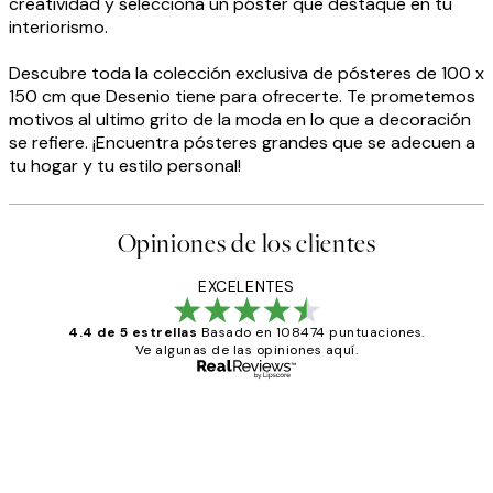
creatividad y selecciona un póster que destaque en tu
interiorismo.
Descubre toda la colección exclusiva de pósteres de 100 x
150 cm que Desenio tiene para ofrecerte. Te prometemos
motivos al ultimo grito de la moda en lo que a decoración
se refiere. ¡Encuentra pósteres grandes que se adecuen a
tu hogar y tu estilo personal!
Opiniones de los clientes
EXCELENTES
4.4 de 5 estrellas
Basado en 108474 puntuaciones.
Ve algunas de las opiniones aquí.
Comprador verificado
Opiniones
de
He comprado más de una vez en
los
Desenio, ha ido siempre muy bien!