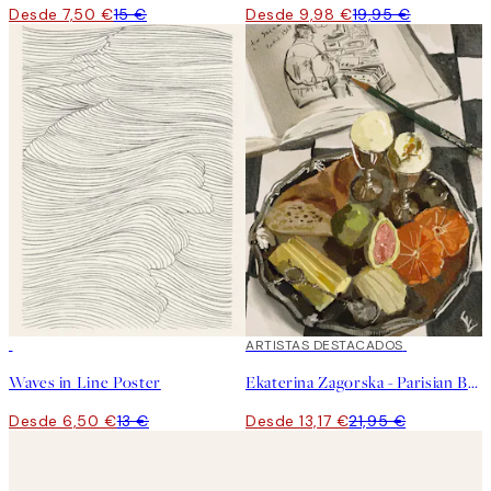
Desde 7,50 €
15 €
Desde 9,98 €
19,95 €
50%*
40%*
ARTISTAS DESTACADOS
Waves in Line Poster
Ekaterina Zagorska - Parisian Breakfast Poster
Desde 6,50 €
13 €
Desde 13,17 €
21,95 €