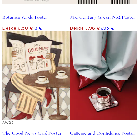
50%*
50%*
Botanica Verde Poster
Mid Century Green No2 Poster
Desde 6,50 €
13 €
Desde 3,98 €
7,95 €
50%*
AW25
50%*
The Good News Café Poster
Caffeine and Confidence Poster