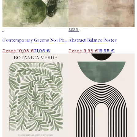
50%*
50%*
SS25
Contemporary Greens No1 Poster
Abstract Balance Poster
Desde 10,98 €
21,95 €
Desde 9,98 €
19,95 €