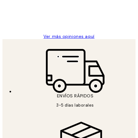
clientes
9 jun
Concepció C
Ver más opiniones aquí
ENVÍOS RÁPIDOS
3-5 días laborales