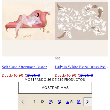
50%*
50%*
SS24
Self-Care Afternoon Poster
Lady in White Floral Dress Poster
Desde 10,98 €
21,95 €
Desde 10,98 €
21,95 €
MOSTRANDO 36 DE 535 PRODUCTOS
MOSTRAR MÁS
1
2
3
4
…
15