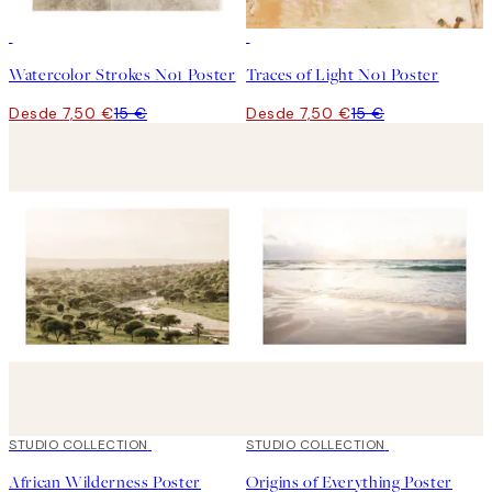
50%*
50%*
Watercolor Strokes No1 Poster
Traces of Light No1 Poster
Desde 7,50 €
15 €
Desde 7,50 €
15 €
50%*
STUDIO COLLECTION
50%*
STUDIO COLLECTION
African Wilderness Poster
Origins of Everything Poster