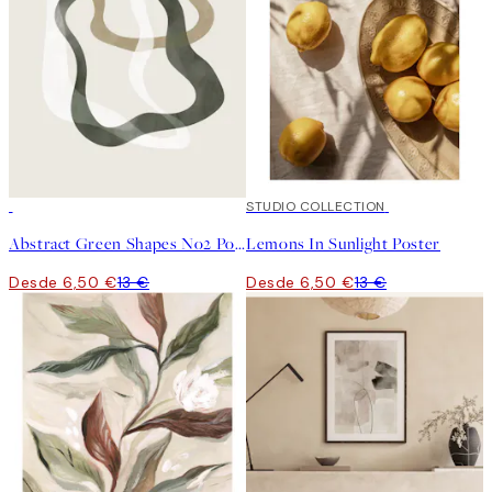
50%*
50%*
STUDIO COLLECTION
Abstract Green Shapes No2 Poster
Lemons In Sunlight Poster
Desde 6,50 €
13 €
Desde 6,50 €
13 €