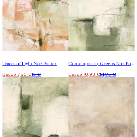
50%*
50%*
Traces of Light No2 Poster
Contemporary Greens No2 Poster
Desde 7,50 €
15 €
Desde 10,98 €
21,95 €