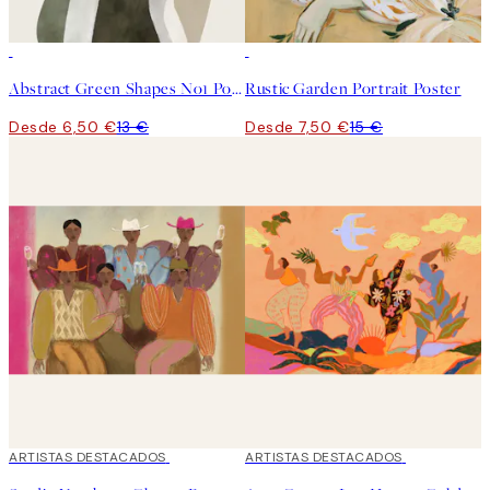
50%*
50%*
Abstract Green Shapes No1 Poster
Rustic Garden Portrait Poster
Desde 6,50 €
13 €
Desde 7,50 €
15 €
40%*
ARTISTAS DESTACADOS
40%*
ARTISTAS DESTACADOS