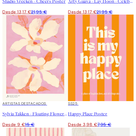
Studio Vreeken - Cheers Poster
Arty Guava - Lay Hoon - Celebration Poster
Desde 13,17 €
21,95 €
Desde 13,17 €
21,95 €
40%*
ARTISTAS DESTACADOS
50%*
SS25
Sylvia Takken - Floating Flowers Poster
Happy Place Poster
Desde 9 €
15 €
Desde 3,98 €
7,95 €