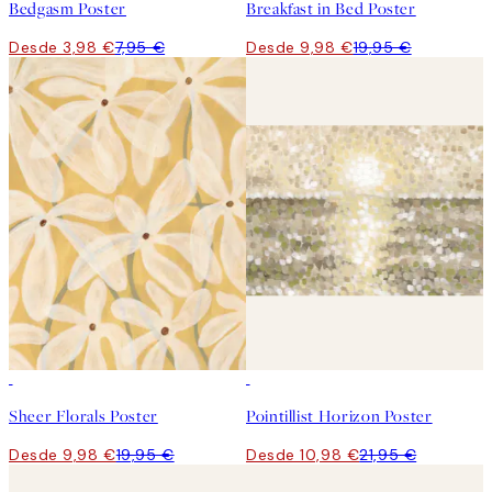
Bedgasm Poster
Breakfast in Bed Poster
Desde 3,98 €
7,95 €
Desde 9,98 €
19,95 €
50%*
50%*
Sheer Florals Poster
Pointillist Horizon Poster
Desde 9,98 €
19,95 €
Desde 10,98 €
21,95 €