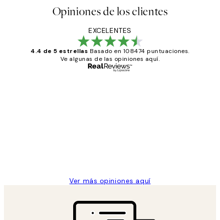
Opiniones de los clientes
EXCELENTES
4.4 de 5 estrellas
Basado en 108474 puntuaciones.
Ve algunas de las opiniones aquí.
Comprador verificado
Opiniones
de
He comprado más de una vez en
los
Desenio, ha ido siempre muy bien!
clientes
9 jun
Concepció C
Ver más opiniones aquí