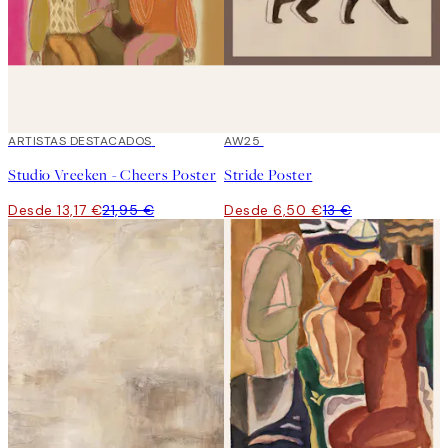
40%*
ARTISTAS DESTACADOS
50%*
AW25
Studio Vreeken - Cheers Poster
Stride Poster
Desde 13,17 €
21,95 €
Desde 6,50 €
13 €