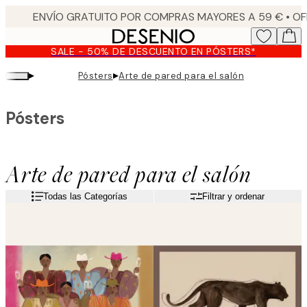
Skip
to
main
SALE - 50% DE DESCUENTO EN PÓSTERS*
content.
▸
▸
Pósters
Arte de pared para el salón
Pósters
Arte de pared para el salón
Todas las Categorías
Filtrar y ordenar