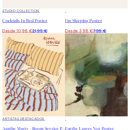
50%*
STUDIO COLLECTION
50%*
Cocktails In Bed Poster
I'm Sleeping Poster
Desde 10,98 €
21,95 €
Desde 3,98 €
7,95 €
40%*
ARTISTAS DESTACADOS
50%*
Agathe Marty - Room Service Poster
Earthy Layers No1 Poster