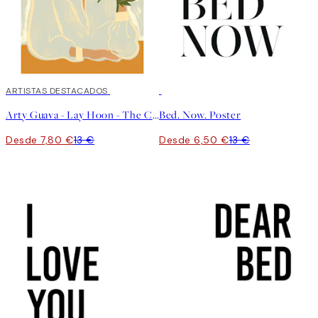
40%*
ARTISTAS DESTACADOS
50%*
Arty Guava - Lay Hoon - The Chrysanthemum Poster
Bed. Now. Poster
Desde 7,80 €
13 €
Desde 6,50 €
13 €