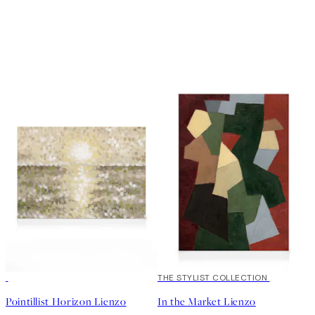
30%*
30%*
THE STYLIST COLLECTION
Pointillist Horizon Lienzo
In the Market Lienzo