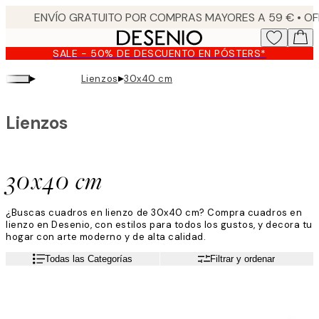
Skip
to
main
SALE - 50% DE DESCUENTO EN PÓSTERS*
content.
▸
▸
Lienzos
30x40 cm
Lienzos
30x40 cm
¿Buscas cuadros en lienzo de 30x40 cm? Compra cuadros en
lienzo en Desenio, con estilos para todos los gustos, y decora tu
hogar con arte moderno y de alta calidad.
Todas las Categorías
Filtrar y ordenar