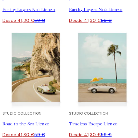
Earthy Layers No1 Lienzo
Earthy Layers No2 Lienzo
Desde 41,30 €
59 €
Desde 41,30 €
59 €
30%*
STUDIO COLLECTION
30%*
STUDIO COLLECTION
Road to the Sea Lienzo
Timeless Escape Lienzo
Desde 41,30 €
59 €
Desde 41,30 €
59 €