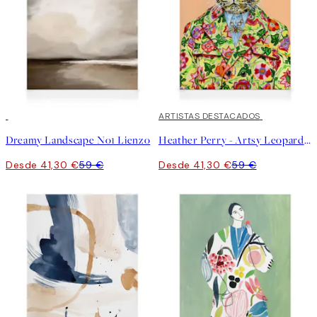
30%*
30%*
ARTISTAS DESTACADOS
Dreamy Landscape No1 Lienzo
Heather Perry - Artsy Leopard Lienzo
Desde 41,30 €
59 €
Desde 41,30 €
59 €