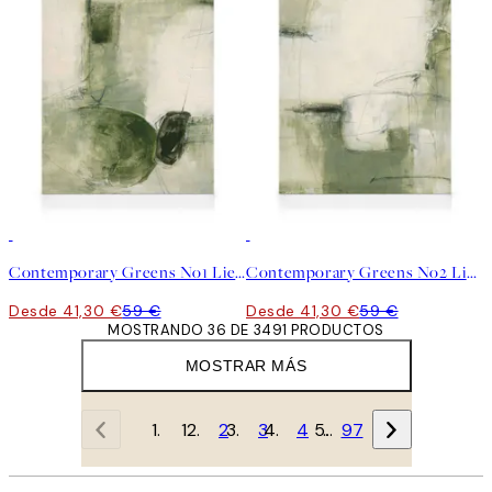
30%*
30%*
Contemporary Greens No1 Lienzo
Contemporary Greens No2 Lienzo
Desde 41,30 €
59 €
Desde 41,30 €
59 €
MOSTRANDO 36 DE 3491 PRODUCTOS
MOSTRAR MÁS
1
2
3
4
…
97