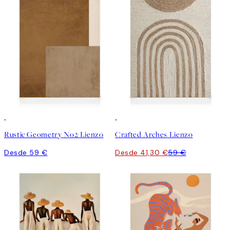
30%*
Rustic Geometry No2 Lienzo
Crafted Arches Lienzo
Desde 59 €
Desde 41,30 €
59 €