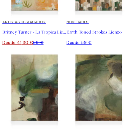
30%*
ARTISTAS DESTACADOS
NOVEDADES
Britney Turner - La Tropica Lienzo
Earth Toned Strokes Lienzo
Desde 41,30 €
59 €
Desde 59 €
30%*
30%*