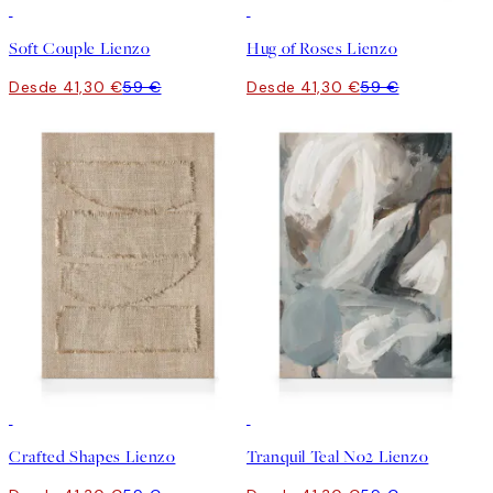
30%*
30%*
Soft Couple Lienzo
Hug of Roses Lienzo
Desde 41,30 €
59 €
Desde 41,30 €
59 €
30%*
30%*
Crafted Shapes Lienzo
Tranquil Teal No2 Lienzo