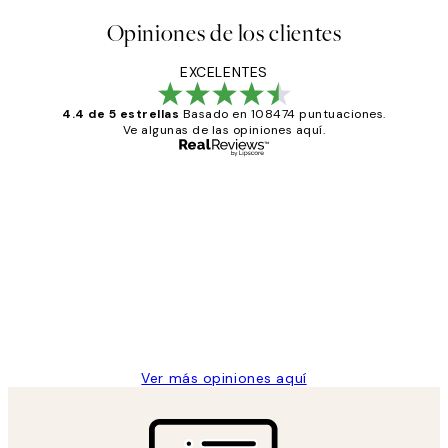
Opiniones de los clientes
EXCELENTES
4.4 de 5 estrellas
Basado en 108474 puntuaciones.
Ve algunas de las opiniones aquí.
Comprador verificado
Opiniones
de
He comprado más de una vez en
los
Desenio, ha ido siempre muy bien!
clientes
9 jun
Concepció C
Ver más opiniones aquí