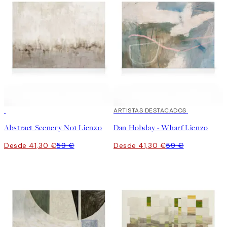
30%*
30%*
ARTISTAS DESTACADOS
Abstract Scenery No1 Lienzo
Dan Hobday - Wharf Lienzo
Desde 41,30 €
59 €
Desde 41,30 €
59 €