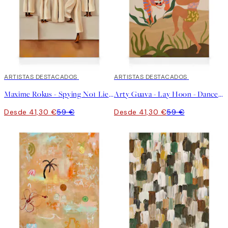
30%*
ARTISTAS DESTACADOS
30%*
ARTISTAS DESTACADOS
Maxime Rokus - Spying No1 Lienzo
Arty Guava - Lay Hoon - Dance With Tiger Lienzo
Desde 41,30 €
59 €
Desde 41,30 €
59 €