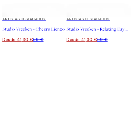
30%*
ARTISTAS DESTACADOS
30%*
ARTISTAS DESTACADOS
Studio Vreeken - Cheers Lienzo
Studio Vreeken - Relaxing Day No1 Lienzo
Desde 41,30 €
59 €
Desde 41,30 €
59 €