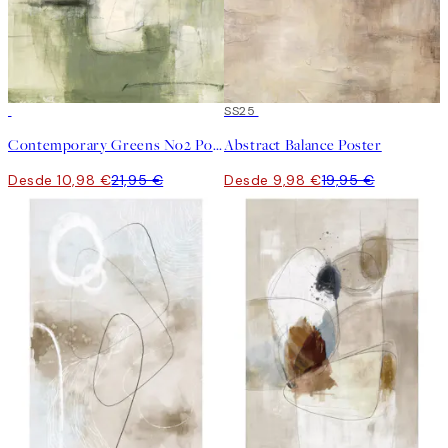
50%*
50%*
SS25
Contemporary Greens No2 Poster
Abstract Balance Poster
Desde 10,98 €
21,95 €
Desde 9,98 €
19,95 €