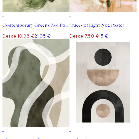
50%*
50%*
Contemporary Greens No1 Poster
Traces of Light No2 Poster
Desde 10,98 €
21,95 €
Desde 7,50 €
15 €
50%*
50%*