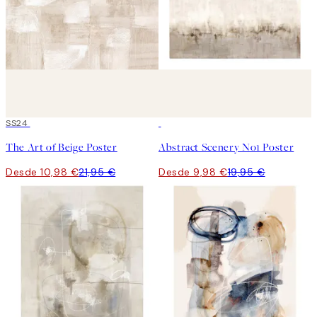
50%*
SS24
50%*
The Art of Beige Poster
Abstract Scenery No1 Poster
Desde 10,98 €
21,95 €
Desde 9,98 €
19,95 €