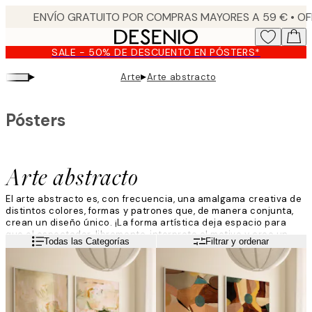
Skip
to
main
SALE - 50% DE DESCUENTO EN PÓSTERS*
content.
▸
▸
Arte
Arte abstracto
Pósters
Arte abstracto
El arte abstracto es, con frecuencia, una amalgama creativa de
distintos colores, formas y patrones que, de manera conjunta,
crean un diseño único. ¡La forma artística deja espacio para
que el espectador, libremente, interprete el motivo y cree un
Leer más
Todas las Categorías
Filtrar y ordenar
atractivo reclamo en tu hogar con cuadros abstractos!