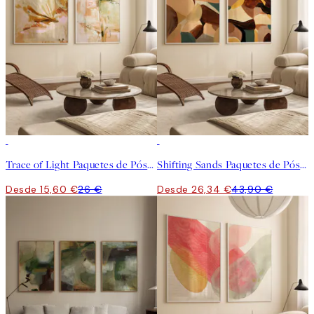
-40%
-40%
Trace of Light Paquetes de Pósters
Shifting Sands Paquetes de Pósters
Desde 15,60 €
26 €
Desde 26,34 €
43,90 €