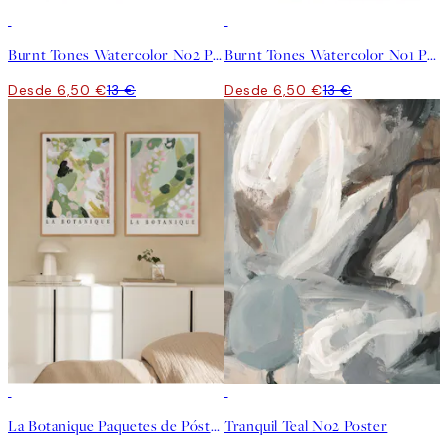
50%*
50%*
Burnt Tones Watercolor No2 Poster
Burnt Tones Watercolor No1 Poster
Desde 6,50 €
13 €
Desde 6,50 €
13 €
-40%
50%*
La Botanique Paquetes de Pósters
Tranquil Teal No2 Poster