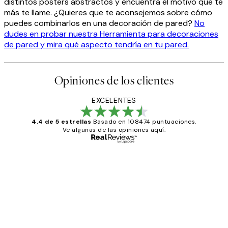
distintos pósters abstractos y encuentra el motivo que te
más te llame. ¿Quieres que te aconsejemos sobre cómo
puedes combinarlos en una decoración de pared?
No
dudes en probar nuestra Herramienta para decoraciones
de pared y mira qué aspecto tendría en tu pared.
Opiniones de los clientes
EXCELENTES
4.4 de 5 estrellas
Basado en 108474 puntuaciones.
Ve algunas de las opiniones aquí.
Comprador verificado
Opiniones
de
He comprado más de una vez en
los
Desenio, ha ido siempre muy bien!
clientes
9 jun