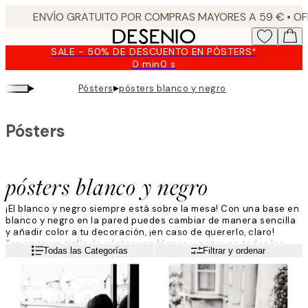
Skip
to
main
SALE - 50% DE DESCUENTO EN PÓSTERS*
content.
0 min
0 s
Válido
hasta:
▸
▸
Pósters
pósters blanco y negro
2026-
08-
09
Pósters
pósters blanco y negro
¡El blanco y negro siempre está sobre la mesa! Con una base en
blanco y negro en la pared puedes cambiar de manera sencilla
y añadir color a tu decoración, ¡en caso de quererlo, claro!
Tenemos un sinfín de pósters en blanco y negro en todas las
Leer más
Todas las Categorías
Filtrar y ordenar
categorías: desde bonitas fotografías artísticas hasta
ilustraciones gráficas y motivos de la naturaleza en blanco y
negro.