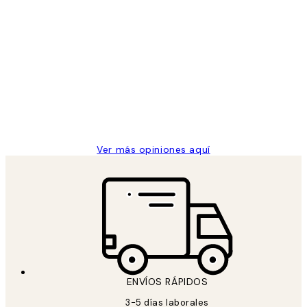
Comprador verificado
Opiniones
de
He comprado más de una vez en
los
Desenio, ha ido siempre muy bien!
clientes
9 jun
Concepció C
Ver más opiniones aquí
ENVÍOS RÁPIDOS
3-5 días laborales