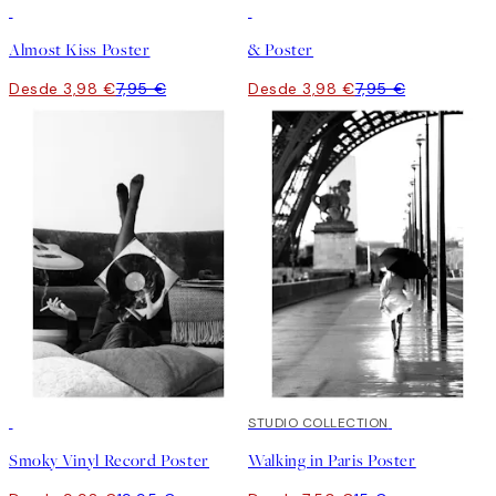
50%*
50%*
Almost Kiss Poster
& Poster
Desde 3,98 €
7,95 €
Desde 3,98 €
7,95 €
50%*
50%*
STUDIO COLLECTION
Smoky Vinyl Record Poster
Walking in Paris Poster