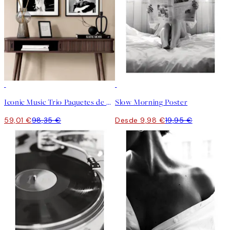
-40%
50%*
Iconic Music Trio Paquetes de pósters
Slow Morning Poster
59,01 €
98,35 €
Desde 9,98 €
19,95 €