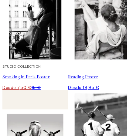
50%*
STUDIO COLLECTION
Smoking in Paris Poster
Reading Poster
Desde 7,50 €
15 €
Desde 19,95 €