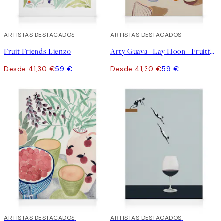
30%*
ARTISTAS DESTACADOS
30%*
ARTISTAS DESTACADOS
Fruit Friends Lienzo
Arty Guava - Lay Hoon - Fruitful Spread Lienzo
Desde 41,30 €
59 €
Desde 41,30 €
59 €
30%*
ARTISTAS DESTACADOS
30%*
ARTISTAS DESTACADOS