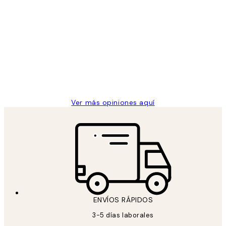
Comprador verificado
Opiniones
de
He comprado más de una vez en
los
Desenio, ha ido siempre muy bien!
clientes
9 jun
Concepció C
Ver más opiniones aquí
ENVÍOS RÁPIDOS
3-5 días laborales