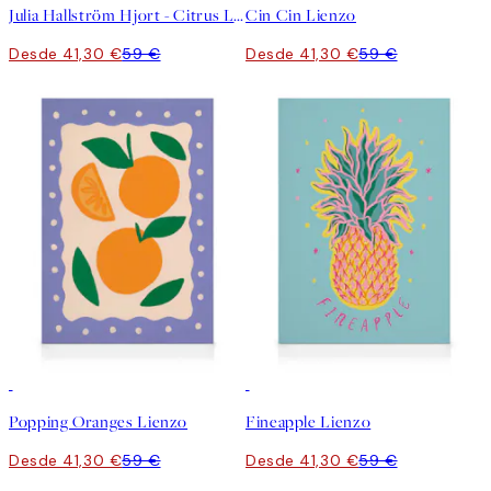
Julia Hallström Hjort - Citrus Limon Lienzo
Cin Cin Lienzo
Desde 41,30 €
59 €
Desde 41,30 €
59 €
30%*
30%*
Popping Oranges Lienzo
Fineapple Lienzo
Desde 41,30 €
59 €
Desde 41,30 €
59 €