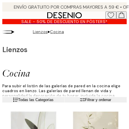
Skip
to
main
SALE - 50% DE DESCUENTO EN PÓSTERS*
content.
▸
▸
Lienzos
Cocina
Lienzos
Cocina
Para subir el listón de las galerías de pared en la cocina elige
cuadros en lienzo. Las galerías de pared llenan de vida y
personalidad la decoración de tu hogar, incluida la cocina.
Leer más
Todas las Categorías
Filtrar y ordenar
Descubre una gran variedad de cuadros en lienzo de
fotografías, ilustraciones y diseño gráfico. Si buscas imágenes
de tus bebidas, verduras o frutas favoritas, seguro que las
encontrarás aquí. ¡Vamos a decorar la cocina!