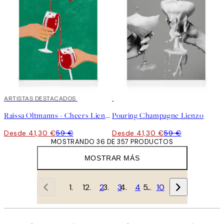
30%*
ARTISTAS DESTACADOS
30%*
Raissa Oltmanns - Cheers Lienzo
Pouring Champagne Lienzo
Desde 41,30 €
59 €
Desde 41,30 €
59 €
MOSTRANDO 36 DE 357 PRODUCTOS
MOSTRAR MÁS
1
2
3
4
…
10