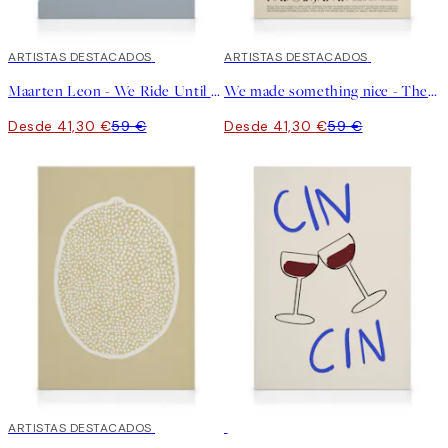
30%*
ARTISTAS DESTACADOS
30%*
ARTISTAS DESTACADOS
Maarten Leon - We Ride Until Dawn Lienzo
We made something nice - The Gyoza Lienzo
Desde 41,30 €
59 €
Desde 41,30 €
59 €
30%*
ARTISTAS DESTACADOS
30%*