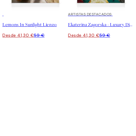
30%*
30%*
ARTISTAS DESTACADOS
Lemons In Sunlight Lienzo
Ekaterina Zagorska - Luxury Dinner lienzo
Desde 41,30 €
59 €
Desde 41,30 €
59 €