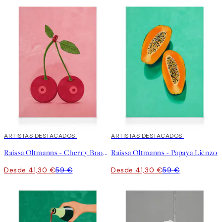
30%*
ARTISTAS DESTACADOS
30%*
ARTISTAS DESTACADOS
Raissa Oltmanns - Cherry Boobs Lienzo
Raissa Oltmanns - Papaya Lienzo
Desde 41,30 €
59 €
Desde 41,30 €
59 €