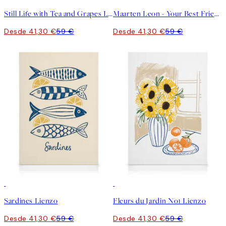
Still Life with Tea and Grapes Lienzo
Maarten Leon - Your Best Friends Forget You Get Old Lienzo
Desde 41,30 €
59 €
Desde 41,30 €
59 €
30%*
30%*
Sardines Lienzo
Fleurs du Jardin No1 Lienzo
Desde 41,30 €
59 €
Desde 41,30 €
59 €