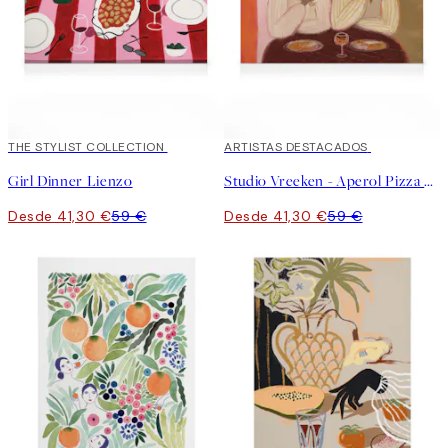
30%*
THE STYLIST COLLECTION
30%*
ARTISTAS DESTACADOS
Girl Dinner Lienzo
Studio Vreeken - Aperol Pizza Party Lienzo
Desde 41,30 €
59 €
Desde 41,30 €
59 €