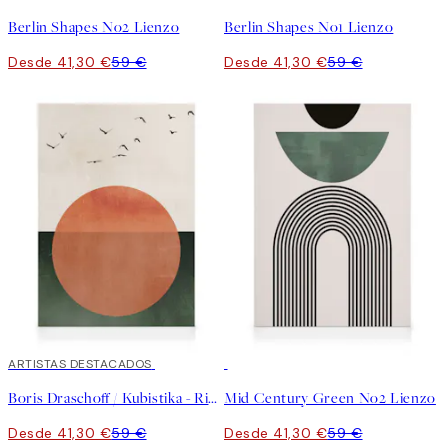
Berlin Shapes No2 Lienzo
Berlin Shapes No1 Lienzo
Desde 41,30 €
59 €
Desde 41,30 €
59 €
30%*
ARTISTAS DESTACADOS
30%*
Boris Draschoff / Kubistika - Rising Lienzo
Mid Century Green No2 Lienzo
Desde 41,30 €
59 €
Desde 41,30 €
59 €