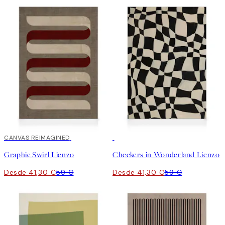
30%*
CANVAS REIMAGINED
30%*
Graphic Swirl Lienzo
Checkers in Wonderland Lienzo
Desde 41,30 €
59 €
Desde 41,30 €
59 €