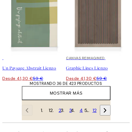
30%*
30%*
CANVAS REIMAGINED
Un Paysage Abstrait Lienzo
Graphic Lines Lienzo
Desde 41,30 €
59 €
Desde 41,30 €
59 €
MOSTRANDO 36 DE 423 PRODUCTOS
MOSTRAR MÁS
1
2
3
4
…
12