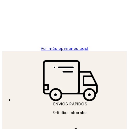
de
He comprado más de una vez en
los
Desenio, ha ido siempre muy bien!
clientes
9 jun
Concepció C
Ver más opiniones aquí
ENVÍOS RÁPIDOS
3-5 días laborales