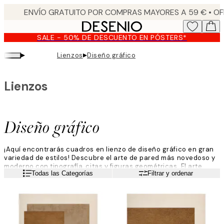
Skip
to
main
SALE - 50% DE DESCUENTO EN PÓSTERS*
content.
▸
▸
Lienzos
Diseño gráfico
Lienzos
Diseño gráfico
¡Aquí encontrarás cuadros en lienzo de diseño gráfico en gran
variedad de estilos! Descubre el arte de pared más novedoso y
moderno con tipografía, citas y figuras geométricas. El arte
Leer más
Todas las Categorías
Filtrar y ordenar
gráfico suele ser colorido y expresivo, pero también puede ser
nítido y elegante. Los cuadros en lienzo de diseño gráfico
combinan con la decoración moderna y son el complemento
ideal para tu galería de pared. El límite es tu imaginación.