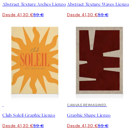
Abstract Texture Arches Lienzo
Abstract Texture Waves Lienzo
Desde 41,30 €
59 €
Desde 41,30 €
59 €
30%*
30%*
CANVAS REIMAGINED
Club Soleil Graphic Lienzo
Graphic Shape Lienzo
Desde 41,30 €
59 €
Desde 41,30 €
59 €