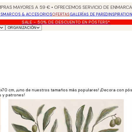
PRAS MAYORES A 59 € • OFRECEMOS SERVICIO DE ENMARCA
OS
MARCOS & ACCESORIOS
OFERTAS
GALERÍAS DE PARED
INSPIRATIO
SALE - 50% DE DESCUENTO EN PÓSTERS*
ORGANIZACIÓN
70 cm, ¡uno de nuestros tamaños más populares! ¡Decora con póste
s y patrones!