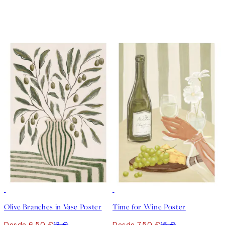
50%*
50%*
Olive Branches in Vase Poster
Time for Wine Poster
Desde 6,50 €
13 €
Desde 7,50 €
15 €