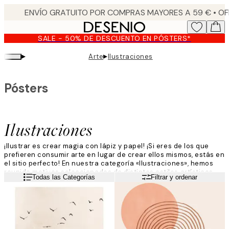
Skip
to
main
SALE - 50% DE DESCUENTO EN PÓSTERS*
content.
▸
▸
Arte
Ilustraciones
Pósters
Ilustraciones
¡Ilustrar es crear magia con lápiz y papel! ¡Si eres de los que
prefieren consumir arte en lugar de crear ellos mismos, estás en
el sitio perfecto! En nuestra categoría «Ilustraciones», hemos
reunido motivos seleccionados de distintos estilos artísticos
Leer más
Todas las Categorías
Filtrar y ordenar
para que puedas encontrar algo que se ajuste a ti y a tu hogar.