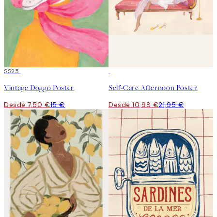
50%*
SS25
50%*
Vintage Doggo Poster
Self-Care Afternoon Poster
Desde 7,50 €
15 €
Desde 10,98 €
21,95 €