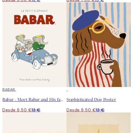
50%*
BABAR
50%*
Babar - Meet Babar and His family Poster
Sophisticated Dog Poster
Desde 6,50 €
13 €
Desde 6,50 €
13 €