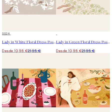
50%*
SS24
50%*
Lady in White Floral Dress Poster
Lady in Green Floral Dress Poster
Desde 10,98 €
21,95 €
Desde 10,98 €
21,95 €