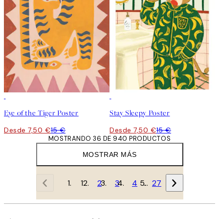
50%*
50%*
Eye of the Tiger Poster
Stay Sleepy Poster
Desde 7,50 €
15 €
Desde 7,50 €
15 €
MOSTRANDO 36 DE 940 PRODUCTOS
MOSTRAR MÁS
1
2
3
4
…
27