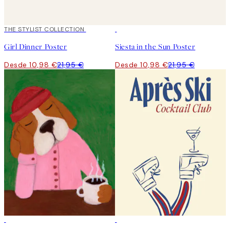
50%*
THE STYLIST COLLECTION
50%*
Girl Dinner Poster
Siesta in the Sun Poster
Desde 10,98 €
21,95 €
Desde 10,98 €
21,95 €
50%*
50%*