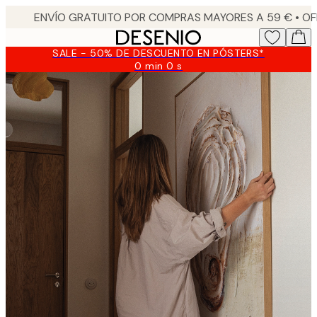
Skip
to
main
SALE - 50% DE DESCUENTO EN PÓSTERS*
content.
0 min
0 s
Válido
hasta:
2026-
08-
10