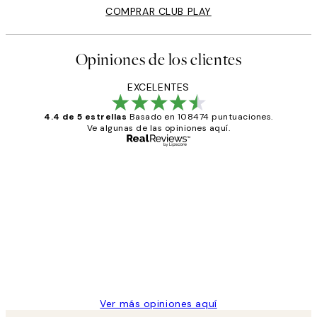
COMPRAR CLUB PLAY
Opiniones de los clientes
EXCELENTES
4.4 de 5 estrellas
Basado en 108474 puntuaciones.
Ve algunas de las opiniones aquí.
Comprador verificado
Opiniones
de
He comprado más de una vez en
los
Desenio, ha ido siempre muy bien!
clientes
9 jun
Concepció C
Ver más opiniones aquí