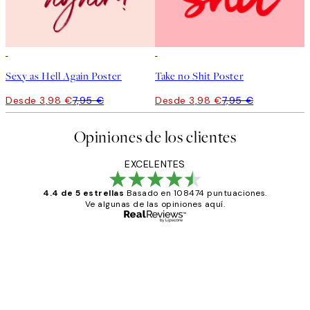
50%*
50%*
Sexy as Hell Again Poster
Take no Shit Poster
Desde 3,98 €
7,95 €
Desde 3,98 €
7,95 €
Opiniones de los clientes
EXCELENTES
4.4 de 5 estrellas
Basado en 108474 puntuaciones.
Ve algunas de las opiniones aquí.
Comprador verificado
Opiniones
de
He comprado más de una vez en
los
Desenio, ha ido siempre muy bien!