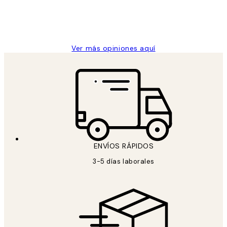
clientes
9 jun
Concepció C
Ver más opiniones aquí
ENVÍOS RÁPIDOS
3-5 días laborales