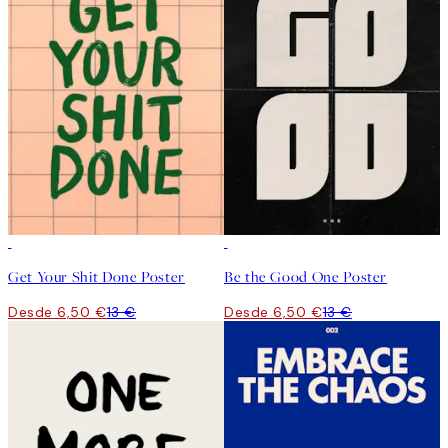
50%*
50%*
Get Your Shit Done Poster
Be the Good One Poster
Desde 6,50 €
13 €
Desde 6,50 €
13 €