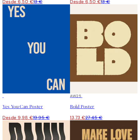
Desde 6,50 €
13 €
Desde 6,50 €
13 €
50%*
50%*
AW25
Yes You Can Poster
Bold Poster
Desde 9,98 €
19,95 €
13,73 €
27,45 €