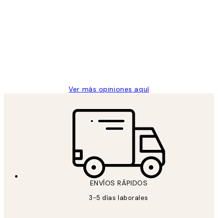
Opiniones
de
He comprado más de una vez en
los
Desenio, ha ido siempre muy bien!
clientes
9 jun
Concepció C
Ver más opiniones aquí
ENVÍOS RÁPIDOS
3-5 días laborales