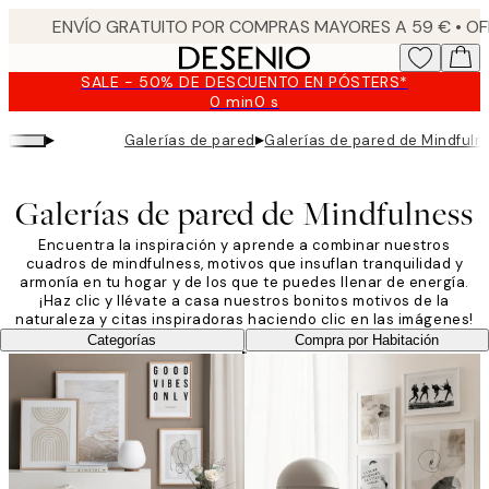
Skip
to
main
SALE - 50% DE DESCUENTO EN PÓSTERS*
content.
0 min
0 s
Válido
hasta:
▸
▸
Galerías de pared
Galerías de pared de Mindfuln
2026-
08-
09
Galerías de pared de Mindfulness
Encuentra la inspiración y aprende a combinar nuestros
cuadros de mindfulness, motivos que insuflan tranquilidad y
armonía en tu hogar y de los que te puedes llenar de energía.
¡Haz clic y llévate a casa nuestros bonitos motivos de la
naturaleza y citas inspiradoras haciendo clic en las imágenes!
Categorías
Compra por Habitación