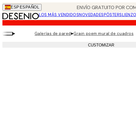
Skip
ENVÍO GRATUITO POR COM
ESP
ESPAÑOL
to
LOS MÁS VENDIDOS
NOVEDADES
PÓSTERS
LIENZ
main
content.
▸
▸
Galerías de pared
Grain poem mural de cuadros
CUSTOMIZAR