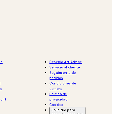
os
Desenio Art Advice
Servicio al cliente
Seguimiento de
pedidos
d
Condiciones de
de
compra
Política de
ount
privacidad
Cookies
Solicitud para