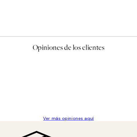
Opiniones de los clientes
 de una vez en Desenio, ha ido siempre muy bien!
Ver más opiniones aquí