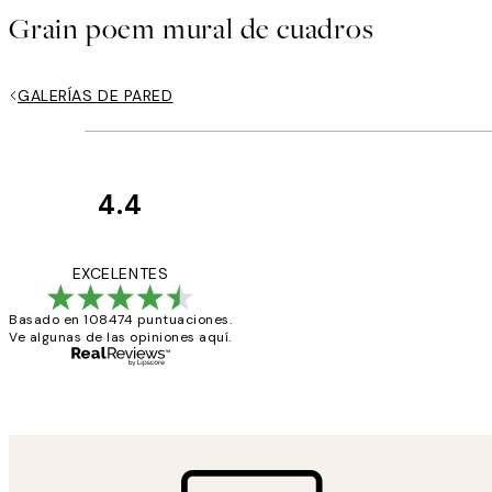
Grain poem mural de cuadros
GALERÍAS DE PARED
4.4
Opiniones
de
He comprado más
EXCELENTES
los
Basado en 108474 puntuaciones.
clientes
Ve algunas de las opiniones aquí.
9 jun
Concepció C