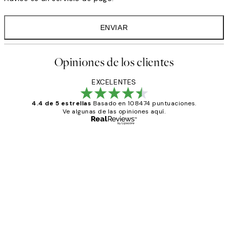
ENVIAR
Opiniones de los clientes
EXCELENTES
4.4 de 5 estrellas
Basado en 108474 puntuaciones.
Ve algunas de las opiniones aquí.
Comprador verificado
Opiniones
de
He comprado más de una vez en
los
Desenio, ha ido siempre muy bien!
clientes
9 jun
Concepció C