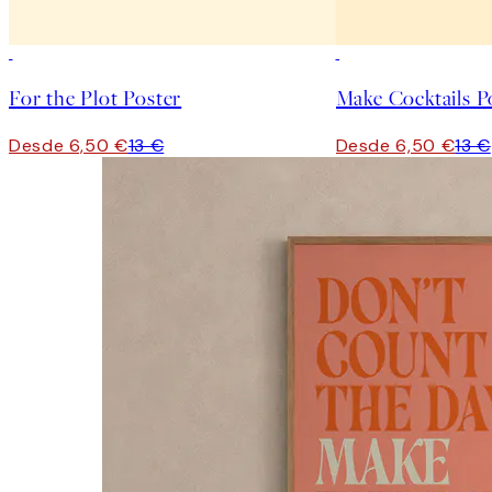
50%*
50%*
For the Plot Poster
Make Cocktails P
Desde 6,50 €
13 €
Desde 6,50 €
13 €