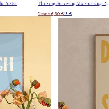
lu Poster
Thriving Surviving Moisturizing Poster
Desde 6,50 €
13 €