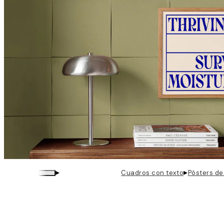
▸
▸
Cuadros con texto
Pósters de