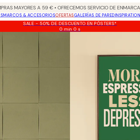
PRAS MAYORES A 59 € • OFRECEMOS SERVICIO DE ENMARCA
OS
MARCOS & ACCESORIOS
OFERTAS
GALERÍAS DE PARED
INSPIRATIO
SALE - 50% DE DESCUENTO EN PÓSTERS*
0 min
0 s
Válido
hasta:
2026-
08-
09