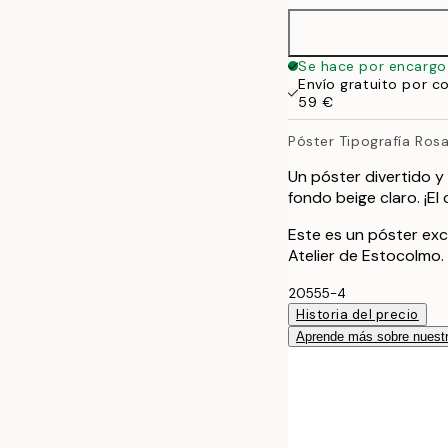
40x50 cm
Se hace por encargo
Envío gratuito por c
50x70 cm
59 €
Póster Tipografía Ros
70x100 cm
Un póster divertido y
100x150 cm
fondo beige claro. ¡El
Este es un póster exc
Atelier de Estocolmo.
20555-4
Historia del precio
Aprende más sobre nuestr