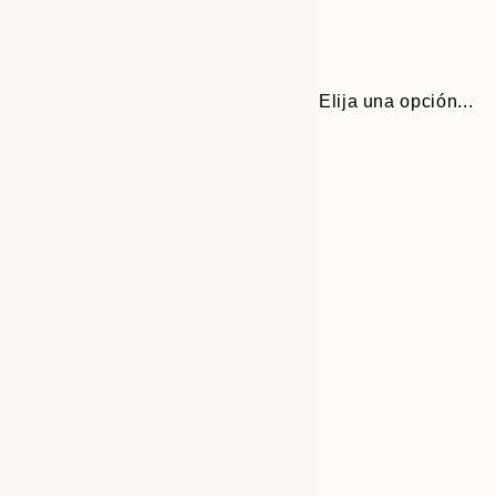
Elija una opción...
Frame
21x30 cm
options
30x40 cm