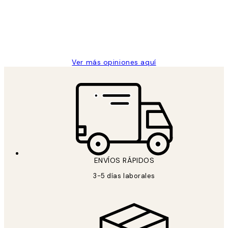
los
clientes
9 jun
Concepció C
Ver más opiniones aquí
ENVÍOS RÁPIDOS
3-5 días laborales