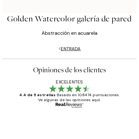
Golden Watercolor galería de pared
Abstracción en acuarela
ENTRADA
Opiniones de los clientes
EXCELENTES
4.4 de 5 estrellas
Basado en 108474 puntuaciones.
Ve algunas de las opiniones aquí.
Comprador verificado
Opiniones
de
He comprado más de una vez en
Desenio, ha ido siempre muy bien!