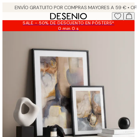
Skip
to
main
SALE - 50% DE DESCUENTO EN PÓSTERS*
content.
0 min
0 s
Válido
hasta:
2026-
08-
09