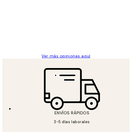
Opiniones
de
He comprado más de una vez en
los
Desenio, ha ido siempre muy bien!
clientes
9 jun
Concepció C
Ver más opiniones aquí
ENVÍOS RÁPIDOS
3-5 días laborales