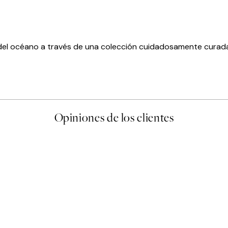
s del océano a través de una colección cuidadosamente curada
Opiniones de los clientes
 de una vez en Desenio, ha ido siempre muy bien!