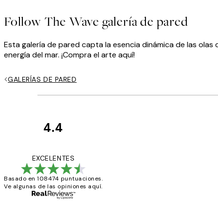
Follow The Wave galería de pared
Esta galería de pared capta la esencia dinámica de las ola
energía del mar. ¡Compra el arte aquí!
GALERÍAS DE PARED
4.4
Opiniones
de
He comprado más
EXCELENTES
los
Basado en 108474 puntuaciones.
clientes
Ve algunas de las opiniones aquí.
9 jun
Concepció C