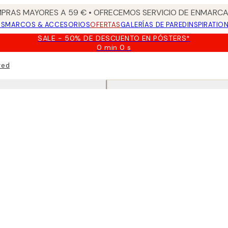
PRAS MAYORES A 59 € • OFRECEMOS SERVICIO DE ENMARCA
OS
MARCOS & ACCESORIOS
OFERTAS
GALERÍAS DE PARED
INSPIRATIO
SALE - 50% DE DESCUENTO EN PÓSTERS*
0 min
0 s
Válido
hasta:
red
2026-
08-
09