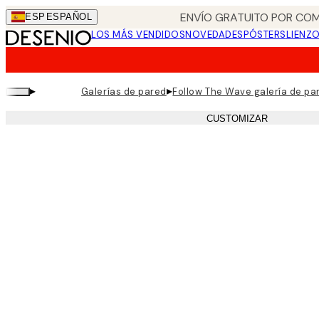
Skip
ENVÍO GRATUITO POR COM
ESP
ESPAÑOL
to
LOS MÁS VENDIDOS
NOVEDADES
PÓSTERS
LIENZ
main
content.
▸
▸
Galerías de pared
Follow The Wave galería de pa
CUSTOMIZAR