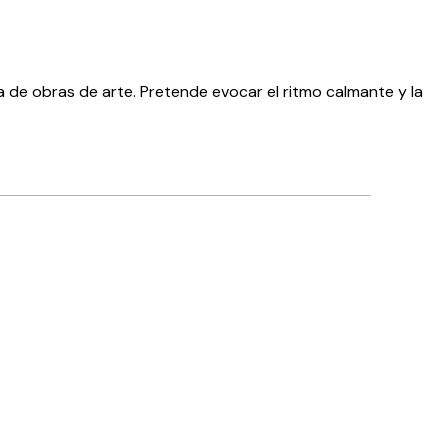
 de obras de arte. Pretende evocar el ritmo calmante y la
Comprador verificado
Muy content
4 jun
Ana C