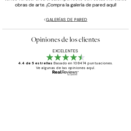
obras de arte. ¡Compra la galería de pared aquí!
GALERÍAS DE PARED
Opiniones de los clientes
EXCELENTES
4.4 de 5 estrellas
Basado en 108474 puntuaciones.
Ve algunas de las opiniones aquí.
Comprador verificado
Opiniones
de
He comprado más de una vez en
los
Desenio, ha ido siempre muy bien!
clientes
9 jun
Concepció C