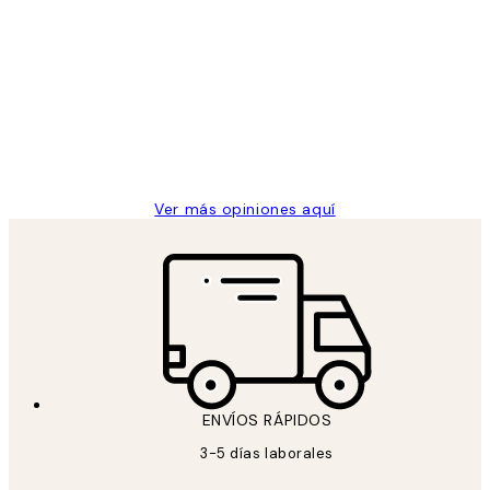
Opiniones
de
He comprado más de una vez en
los
Desenio, ha ido siempre muy bien!
clientes
9 jun
Concepció C
Ver más opiniones aquí
ENVÍOS RÁPIDOS
3-5 días laborales