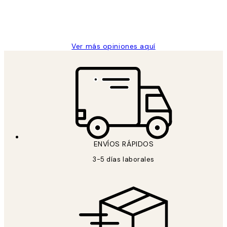
clientes
9 jun
Concepció C
Ver más opiniones aquí
ENVÍOS RÁPIDOS
3-5 días laborales