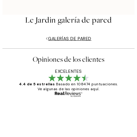
Le Jardin galería de pared
GALERÍAS DE PARED
Opiniones de los clientes
EXCELENTES
4.4 de 5 estrellas
Basado en 108474 puntuaciones.
Ve algunas de las opiniones aquí.
Comprador verificado
Opiniones
de
He comprado más de una vez en
los
Desenio, ha ido siempre muy bien!