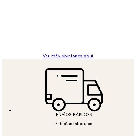
Opiniones
de
He comprado más de una vez en
los
Desenio, ha ido siempre muy bien!
clientes
9 jun
Concepció C
Ver más opiniones aquí
ENVÍOS RÁPIDOS
3-5 días laborales