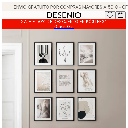
Skip
to
main
SALE - 50% DE DESCUENTO EN PÓSTERS*
content.
0 min
0 s
Válido
hasta:
2026-
08-
09