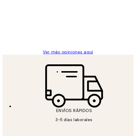
de
He comprado más de una vez en
los
Desenio, ha ido siempre muy bien!
clientes
9 jun
Concepció C
Ver más opiniones aquí
ENVÍOS RÁPIDOS
3-5 días laborales