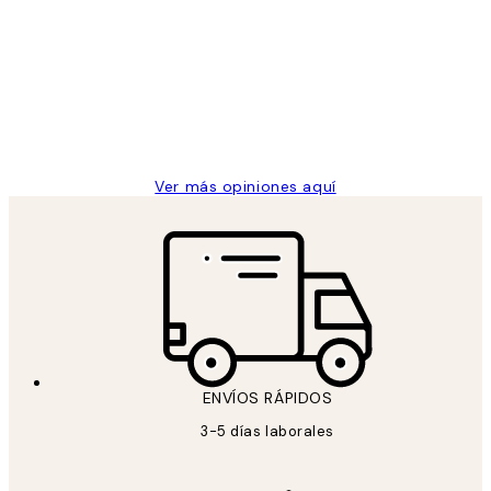
de
He comprado más de una vez en
los
Desenio, ha ido siempre muy bien!
clientes
9 jun
Concepció C
Ver más opiniones aquí
ENVÍOS RÁPIDOS
3-5 días laborales