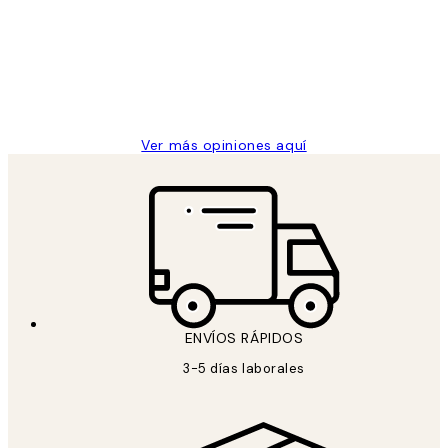
He comprado más de una vez en
los
Desenio, ha ido siempre muy bien!
clientes
9 jun
Concepció C
Ver más opiniones aquí
ENVÍOS RÁPIDOS
3-5 días laborales