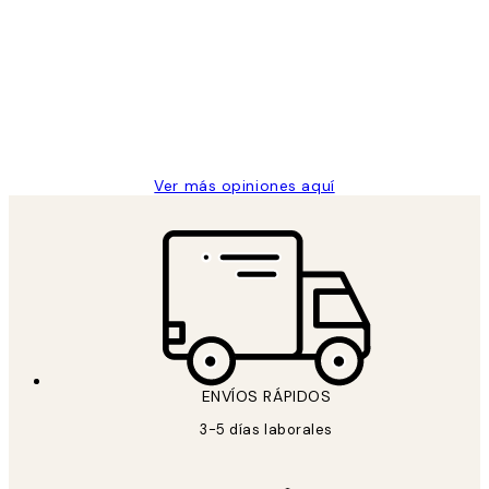
de
He comprado más de una vez en
los
Desenio, ha ido siempre muy bien!
clientes
9 jun
Concepció C
Ver más opiniones aquí
ENVÍOS RÁPIDOS
3-5 días laborales