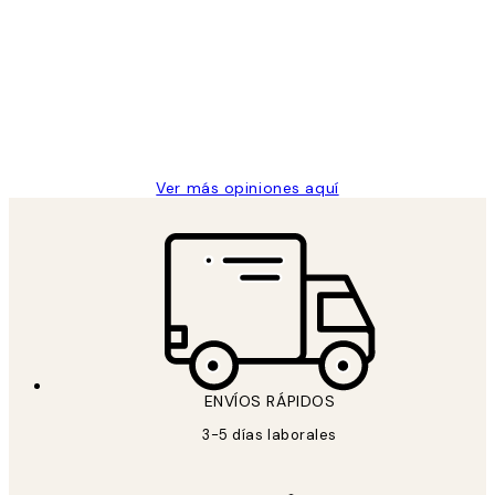
de
He comprado más de una vez en
los
Desenio, ha ido siempre muy bien!
clientes
9 jun
Concepció C
Ver más opiniones aquí
ENVÍOS RÁPIDOS
3-5 días laborales