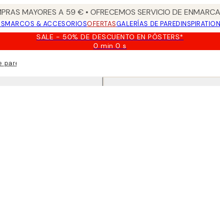
PRAS MAYORES A 59 € • OFRECEMOS SERVICIO DE ENMARCA
OS
MARCOS & ACCESORIOS
OFERTAS
GALERÍAS DE PARED
INSPIRATIO
SALE - 50% DE DESCUENTO EN PÓSTERS*
0 min
0 s
Válido
hasta:
e pared
2026-
08-
09