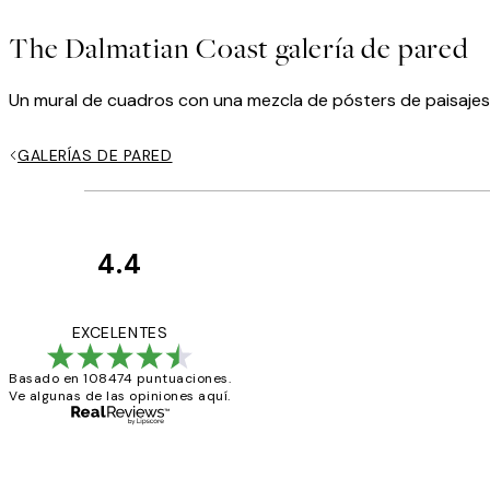
The Dalmatian Coast galería de pared
Un mural de cuadros con una mezcla de pósters de paisajes
GALERÍAS DE PARED
4.4
Opiniones
de
He comprado más
EXCELENTES
los
Basado en 108474 puntuaciones.
clientes
Ve algunas de las opiniones aquí.
9 jun
Concepció C