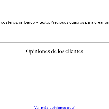
 costeros, un barco y texto. Preciosos cuadros para crear un
Opiniones de los clientes
 de una vez en Desenio, ha ido siempre muy bien!
Ver más opiniones aquí