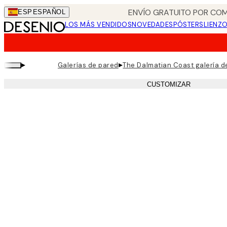
Skip
ENVÍO GRATUITO POR COM
ESP
ESPAÑOL
to
LOS MÁS VENDIDOS
NOVEDADES
PÓSTERS
LIENZ
main
content.
▸
▸
Galerías de pared
The Dalmatian Coast galería d
CUSTOMIZAR