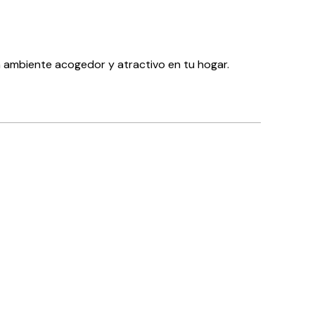
 ambiente acogedor y atractivo en tu hogar.
Comprador verificado
Muy content
4 jun
Ana C