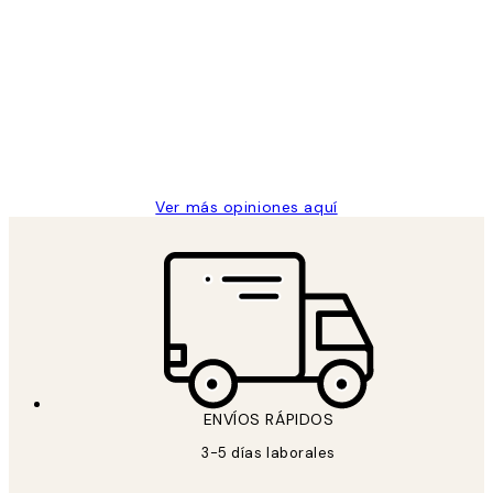
Opiniones
de
He comprado más de una vez en
los
Desenio, ha ido siempre muy bien!
clientes
9 jun
Concepció C
Ver más opiniones aquí
ENVÍOS RÁPIDOS
3-5 días laborales