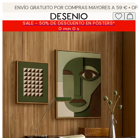
Skip
to
main
SALE - 50% DE DESCUENTO EN PÓSTERS*
content.
0 min
0 s
Válido
hasta:
2026-
08-
09