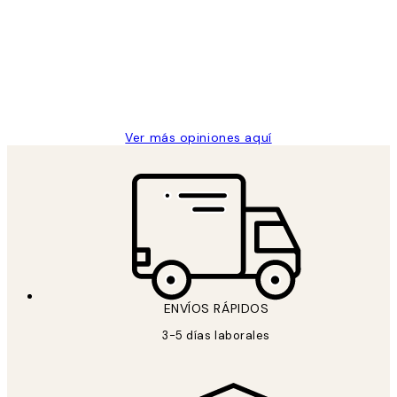
de
He comprado más de una vez en
los
Desenio, ha ido siempre muy bien!
clientes
9 jun
Concepció C
Ver más opiniones aquí
ENVÍOS RÁPIDOS
3-5 días laborales