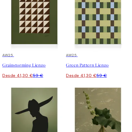
30%*
AW25
30%*
AW25
Grainstorming Lienzo
Green Pattern Lienzo
Desde 41,30 €
59 €
Desde 41,30 €
59 €