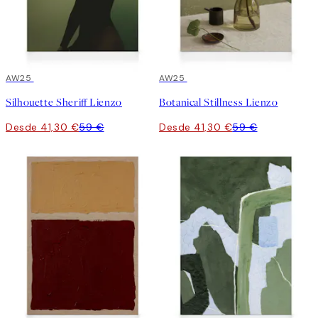
30%*
AW25
30%*
AW25
Silhouette Sheriff Lienzo
Botanical Stillness Lienzo
Desde 41,30 €
59 €
Desde 41,30 €
59 €