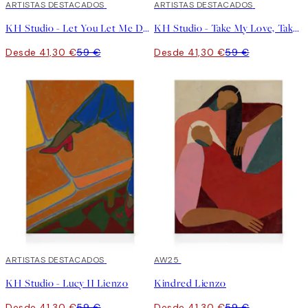
30%*
ARTISTAS DESTACADOS
30%*
ARTISTAS DESTACADOS
KH Studio - Let You Let Me Down Lienzo
KH Studio - Take My Love, Take It Down Lienzo
Desde 41,30 €
59 €
Desde 41,30 €
59 €
30%*
ARTISTAS DESTACADOS
30%*
AW25
KH Studio - Lucy II Lienzo
Kindred Lienzo
Desde 41,30 €
59 €
Desde 41,30 €
59 €