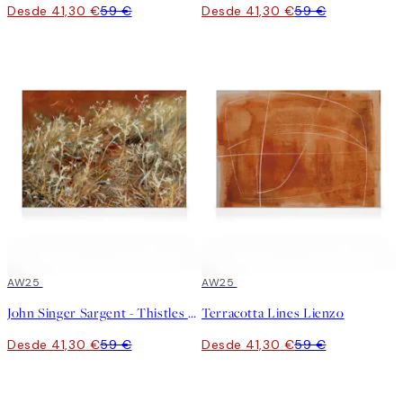
Desde 41,30 €
59 €
Desde 41,30 €
59 €
30%*
AW25
30%*
AW25
John Singer Sargent - Thistles Lienzo
Terracotta Lines Lienzo
Desde 41,30 €
59 €
Desde 41,30 €
59 €