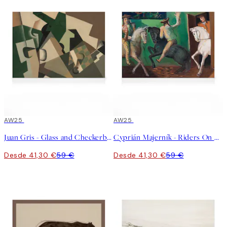
30%*
AW25
30%*
AW25
Juan Gris - Glass and Checkerboard Lienzo
Cyprián Majerník - Riders On Horses Lienzo
Desde 41,30 €
59 €
Desde 41,30 €
59 €