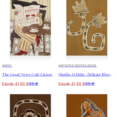
30%*
AW25
30%*
ARTISTAS DESTACADOS
The Good News Café Lienzo
Shatha Al Dafai - Delicate Bloom 8 Lienzo
Desde 41,30 €
59 €
Desde 41,30 €
59 €