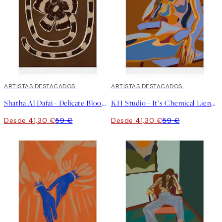
30%*
ARTISTAS DESTACADOS
30%*
ARTISTAS DESTACADOS
Shatha Al Dafai - Delicate Bloom 10 Lienzo
KH Studio - It’s Chemical Lienzo
Desde 41,30 €
59 €
Desde 41,30 €
59 €