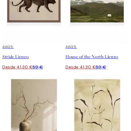
30%*
AW25
30%*
AW25
Stride Lienzo
House of the North Lienzo
Desde 41,30 €
59 €
Desde 41,30 €
59 €