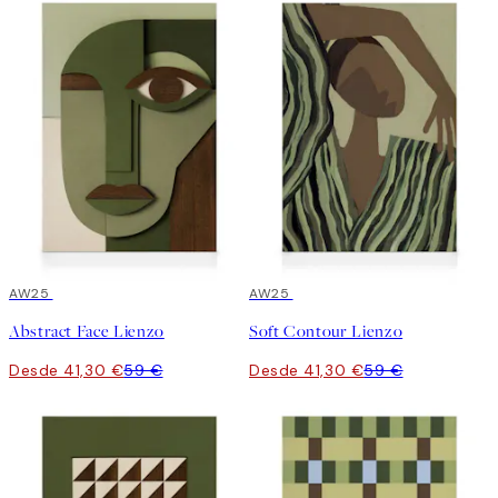
30%*
AW25
30%*
AW25
Abstract Face Lienzo
Soft Contour Lienzo
Desde 41,30 €
59 €
Desde 41,30 €
59 €