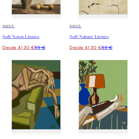
30%*
AW25
30%*
AW25
Soft Noon Lienzo
Soft Nature Lienzo
Desde 41,30 €
59 €
Desde 41,30 €
59 €