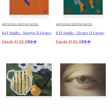
30%*
ARTISTAS DESTACADOS
30%*
ARTISTAS DESTACADOS
KH Studio - Maartje II Lienzo
KH Studio - Hester II Lienzo
Desde 41,30 €
59 €
Desde 41,30 €
59 €