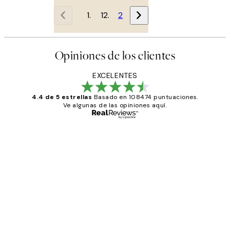
1
2
Opiniones de los clientes
EXCELENTES
4.4 de 5 estrellas
Basado en 108474 puntuaciones.
Ve algunas de las opiniones aquí.
Comprador verificado
Opiniones
de
He comprado más de una vez en
los
Desenio, ha ido siempre muy bien!
clientes
9 jun
Concepció C