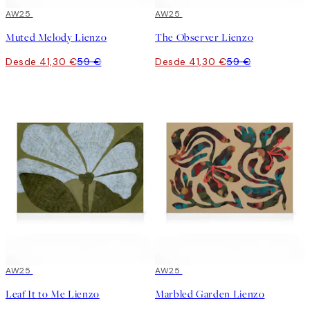
30%*
AW25
30%*
AW25
Muted Melody Lienzo
The Observer Lienzo
Desde 41,30 €
59 €
Desde 41,30 €
59 €
30%*
AW25
30%*
AW25
Leaf It to Me Lienzo
Marbled Garden Lienzo