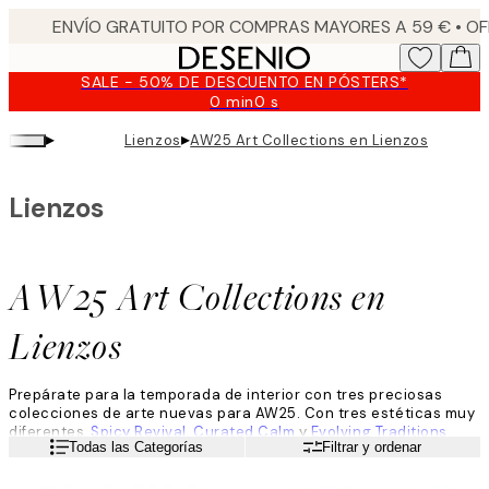
Skip
to
main
SALE - 50% DE DESCUENTO EN PÓSTERS*
content.
0 min
0 s
Válido
hasta:
▸
▸
Lienzos
AW25 Art Collections en Lienzos
2026-
08-
09
Lienzos
AW25 Art Collections en
Lienzos
Prepárate para la temporada de interior con tres preciosas
colecciones de arte nuevas para AW25. Con tres estéticas muy
diferentes,
Spicy Revival
,
Curated Calm
y
Evolving Traditions
Leer más
Todas las Categorías
Filtrar y ordenar
incluyen lienzos que se adaptan a diferentes estilos de
decoración y combinan looks vintage con paletas de colores
contemporáneas.