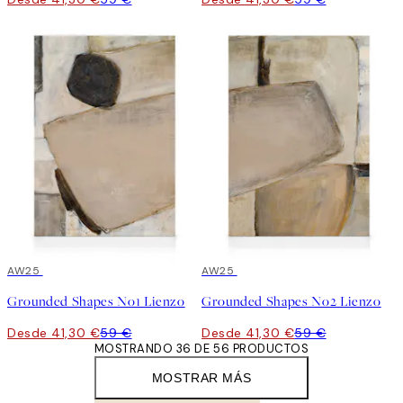
30%*
AW25
30%*
AW25
Grounded Shapes No1 Lienzo
Grounded Shapes No2 Lienzo
Desde 41,30 €
59 €
Desde 41,30 €
59 €
MOSTRANDO 36 DE 56 PRODUCTOS
MOSTRAR MÁS