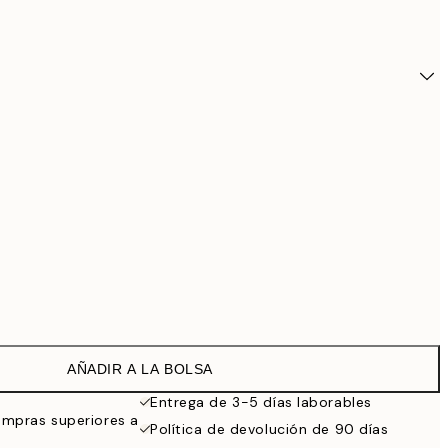
AÑADIR A LA BOLSA
5,
Entrega de 3-5 días laborables
ompras superiores a
Política de devolución de 90 días
6,