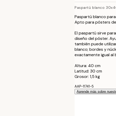
Paspartú blanco 30x
40x50 cm
Paspartú blanco para
50x70 cm
Apto para pósters de
El paspartú sirve par
50x70 cm
diseño del póster. Ayu
también puede utiliza
70x100 cm
blanco; bordes y núcl
exactamente igual al 
Altura: 40 cm
Latitud: 30 cm
Grosor: 1,5 kg
AAP-11741-5
Aprende más sobre nuestr