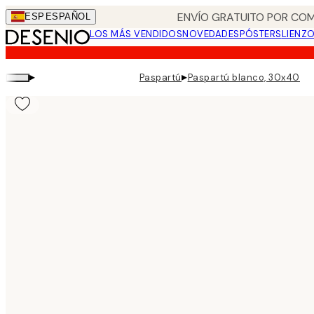
Skip
ENVÍO GRATUITO POR COM
ESP
ESPAÑOL
to
LOS MÁS VENDIDOS
NOVEDADES
PÓSTERS
LIENZ
main
content.
▸
▸
Paspartú
Paspartú blanco, 30x40