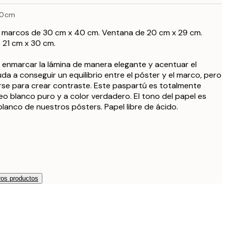
40cm
7,
 marcos de 30 cm x 40 cm. Ventana de 20 cm x 29 cm.
8,
 21 cm x 30 cm.
a enmarcar la lámina de manera elegante y acentuar el
8,
da a conseguir un equilibrio entre el póster y el marco, pero
rse para crear contraste. Este paspartú es totalmente
21,9
eo blanco puro y a color verdadero. El tono del papel es
blanco de nuestros pósters. Papel libre de ácido.
os productos