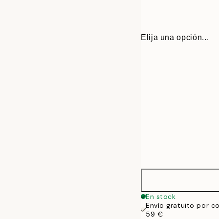
Elija una opción...
21x30 cm
En stock
Envío gratuito por c
30x40 cm
59 €