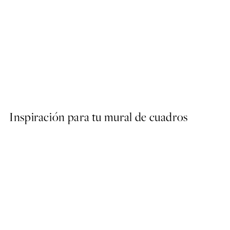
50%*
Abstract Green Shapes No2
Desde 6,50 €
13 €
Inspiración para tu mural de cuadros