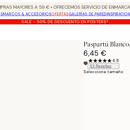
PRAS MAYORES A 59 € • OFRECEMOS SERVICIO DE ENMARCA
OS
MARCOS & ACCESORIOS
OFERTAS
GALERÍAS DE PARED
INSPIRATIO
SALE - 50% DE DESCUENTO EN PÓSTERS*
Paspartú Blanco
6,45 €
4.8
53
Reseñas
Selecciona tamaño