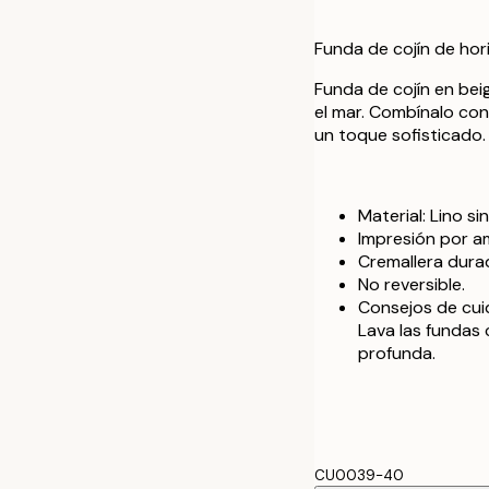
60 x 60 cm
Funda de cojín de hori
40 x 40 cm con
Funda de cojín en beig
el mar. Combínalo con
50 x 50 cm con
un toque sofisticado.
60 x 60 cm con
Material: Lino si
Impresión por a
Cremallera durad
No reversible.
Consejos de cui
Lava las fundas 
profunda.
CU0039-40