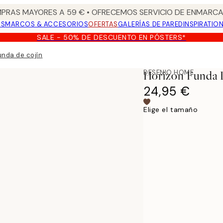
PRAS MAYORES A 59 € • OFRECEMOS SERVICIO DE ENMARCA
OS
MARCOS & ACCESORIOS
OFERTAS
GALERÍAS DE PARED
INSPIRATIO
SALE - 50% DE DESCUENTO EN PÓSTERS*
unda de cojín
DESENIO HOME
Horizon Funda 
24,95 €
Elige el tamaño