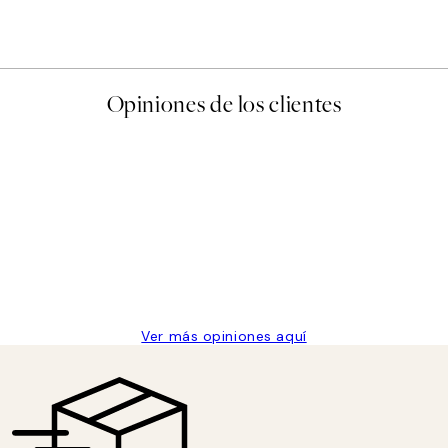
Desde 6,50 €
13 €
Opiniones de los clientes
 de una vez en Desenio, ha ido siempre muy bien!
Ver más opiniones aquí