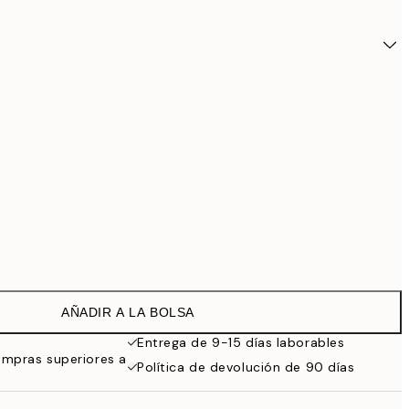
AÑADIR A LA BOLSA
24,9
Entrega de 9-15 días laborables
ompras superiores a
Política de devolución de 90 días
28,9