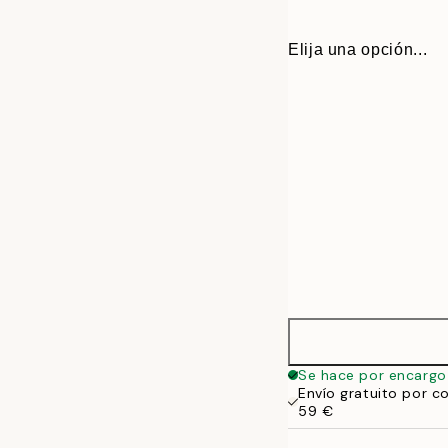
Elija una opción...
40 x 40 cm
Se hace por encargo
Envío gratuito por c
50 x 50 cm
59 €