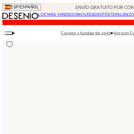
Skip
ENVÍO GRATUITO POR COM
ESP
ESPAÑOL
to
LOS MÁS VENDIDOS
NOVEDADES
PÓSTERS
LIENZ
main
content.
▸
▸
Cojines y fundas de cojín
Horizon F