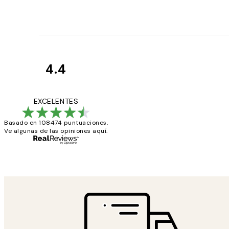
4.4
Opiniones
de
He comprado más
EXCELENTES
los
Basado en 108474 puntuaciones.
clientes
Ve algunas de las opiniones aquí.
9 jun
Concepció C