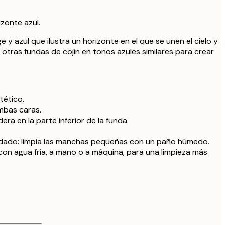
32,9
zonte azul.
 relleno
29,9
e y azul que ilustra un horizonte en el que se unen el cielo y
 otras fundas de cojín en tonos azules similares para crear
 relleno
35,9
 relleno
41,9
ntético.
mbas caras.
era en la parte inferior de la funda.
dado: limpia las manchas pequeñas con un paño húmedo.
con agua fría, a mano o a máquina, para una limpieza más