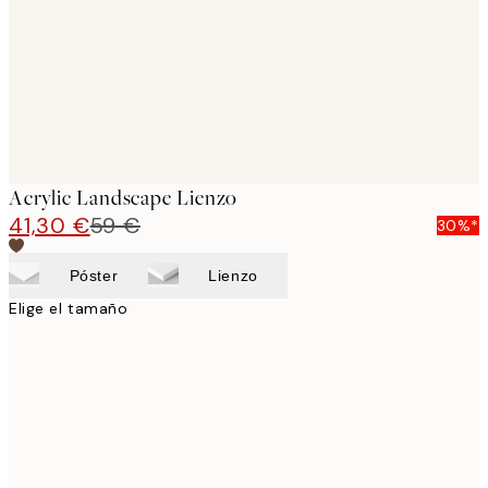
Acrylic Landscape Lienzo
41,30 €
59 €
30%*
Póster
Lienzo
Elige el tamaño