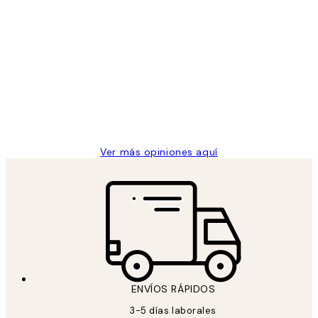
Comprador verificado
Opiniones
de
He comprado más de una vez en
los
Desenio, ha ido siempre muy bien!
clientes
9 jun
Concepció C
Ver más opiniones aquí
ENVÍOS RÁPIDOS
3-5 días laborales