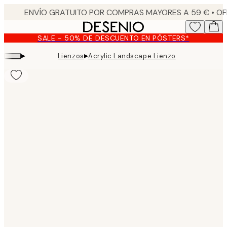
Skip
to
main
SALE - 50% DE DESCUENTO EN PÓSTERS*
content.
▸
▸
Lienzos
Acrylic Landscape Lienzo
Product
images