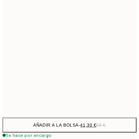
69,3
50x70 cm
Sin marco
AÑADIR A LA BOLSA
-
41,30 €
59 €
Se hace por encargo