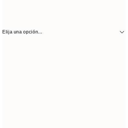
Elija una opción...
41,3
30x40 cm