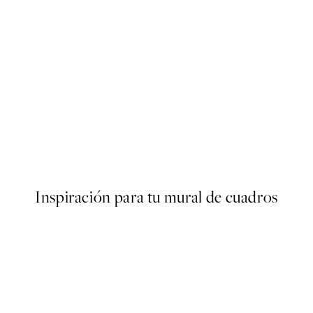
50%*
s Poster
Abstract Green Shapes No2 
Desde 6,50 €
13 €
Inspiración para tu mural de cuadros