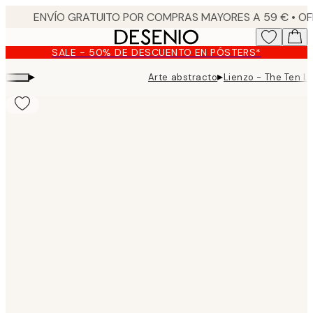
Skip
to
main
SALE - 50% DE DESCUENTO EN PÓSTERS*
content.
▸
▸
Arte abstracto
Lienzo - The Ten La
Product
images