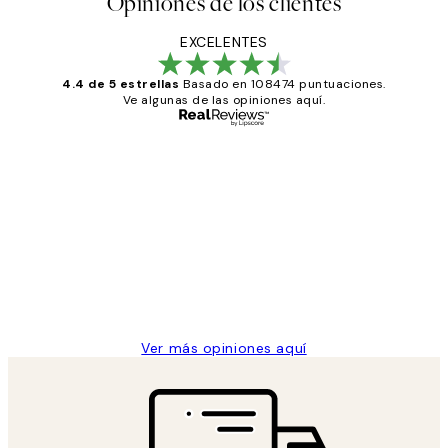
Opiniones de los clientes
EXCELENTES
4.4 de 5 estrellas
Basado en 108474 puntuaciones.
Ve algunas de las opiniones aquí.
Comprador verificado
Opiniones
de
He comprado más de una vez en
los
Desenio, ha ido siempre muy bien!
clientes
9 jun
Concepció C
Ver más opiniones aquí