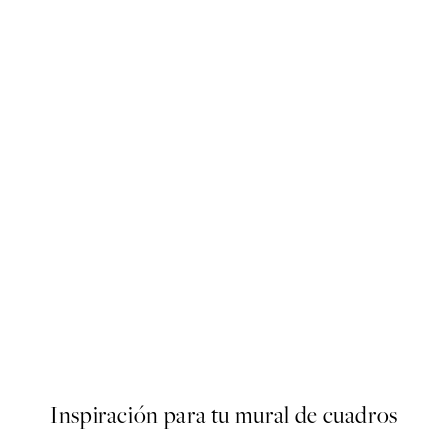
40%*
ARTISTAS DESTACADOS
ster
Studio Vreeken - Cheers Post
Desde 13,17 €
21,95 €
Inspiración para tu mural de cuadros