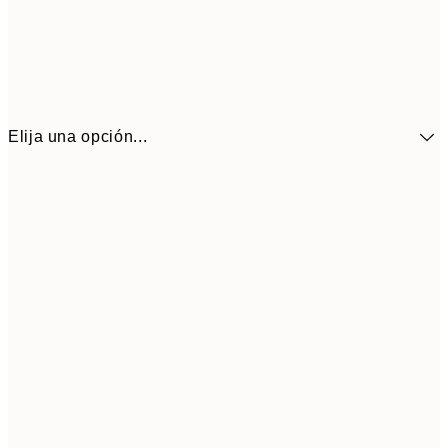
Elija una opción...
41,3
30x40 cm