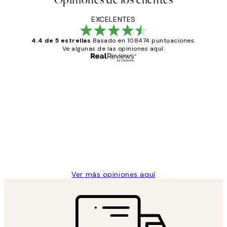
EXCELENTES
4.4 de 5 estrellas
Basado en 108474 puntuaciones.
Ve algunas de las opiniones aquí.
Comprador verificado
Opiniones
de
He comprado más de una vez en
los
Desenio, ha ido siempre muy bien!
clientes
9 jun
Concepció C
Ver más opiniones aquí