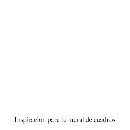
-40%
Photo
Trace of Light Paquetes de Pó
€
Desde 15,60 €
26 €
Inspiración para tu mural de cuadros