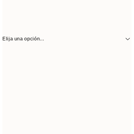
Elija una opción...
41,3
30x40 cm