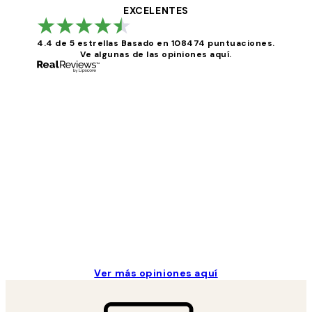
EXCELENTES
4.4 de 5 estrellas
Basado en 108474 puntuaciones.
Ve algunas de las opiniones aquí.
Opiniones
de
los
He comprado más de una vez en Desenio, ha ido 
clientes
9 jun
Concepció C
Ver más opiniones aquí