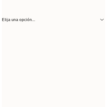
Elija una opción...
30x40 cm
5
50x70 cm
9