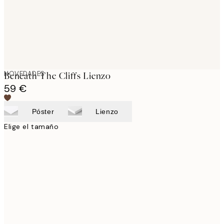
NOVEDADES
Beneath The Cliffs Lienzo
59 €
Póster
Lienzo
Elige el tamaño