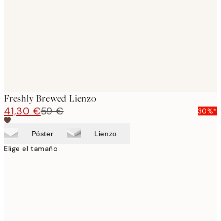
images
Freshly Brewed Lienzo
41,30 €
59 €
30%*
Póster
Lienzo
Elige el tamaño