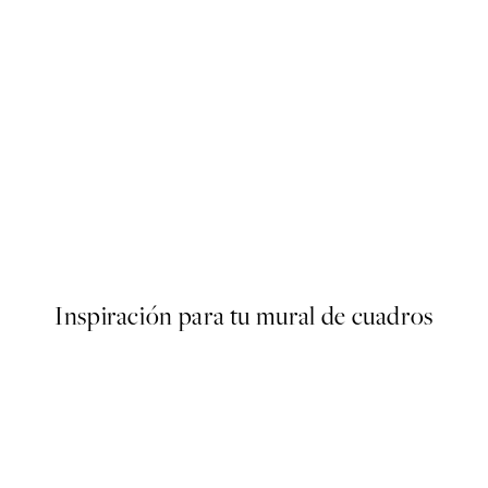
50%*
s Poster
Olive Branches in Vase Poster
Desde 6,50 €
13 €
Inspiración para tu mural de cuadros