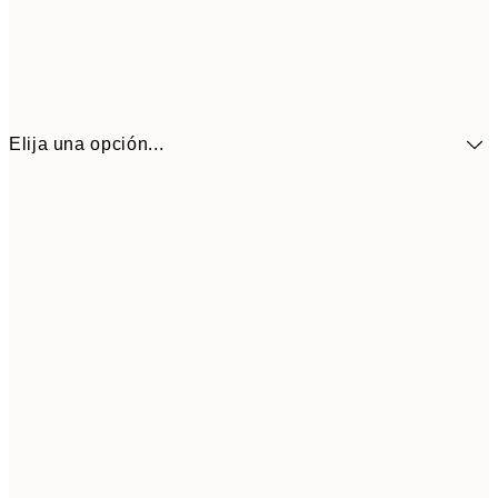
Elija una opción...
41,3
30x40 cm