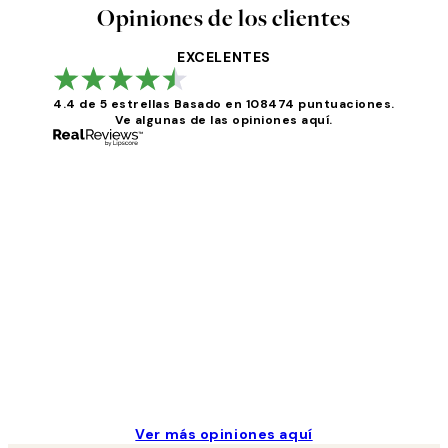
Opiniones de los clientes
EXCELENTES
4.4 de 5 estrellas
Basado en 108474 puntuaciones.
Ve algunas de las opiniones aquí.
Opiniones
de
los
He comprado más de una vez en Desenio, ha ido 
clientes
9 jun
Concepció C
Ver más opiniones aquí