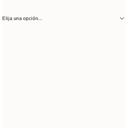
Elija una opción...
30x40 cm
5
50x70 cm
9