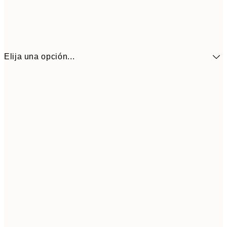
Elija una opción...
41,3
30x40 cm