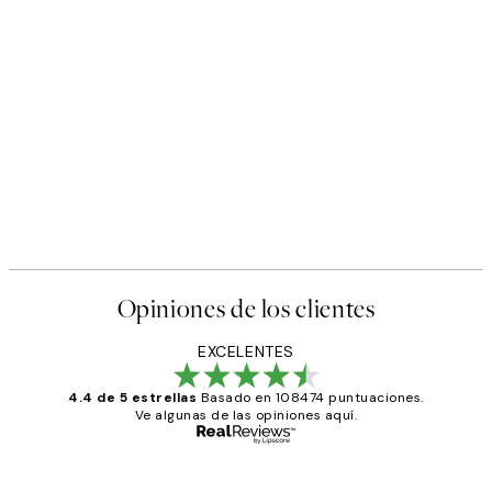
50%*
s Poster
Abstract Green Shapes No2 
Desde 6,50 €
13 €
Opiniones de los clientes
EXCELENTES
4.4 de 5 estrellas
Basado en 108474 puntuaciones.
Ve algunas de las opiniones aquí.
Comprador verificado
Opiniones