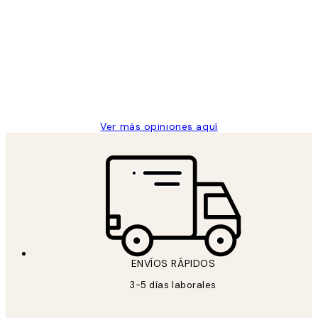
de
He comprado más de una vez en
los
Desenio, ha ido siempre muy bien!
clientes
9 jun
Concepció C
Ver más opiniones aquí
ENVÍOS RÁPIDOS
3-5 días laborales