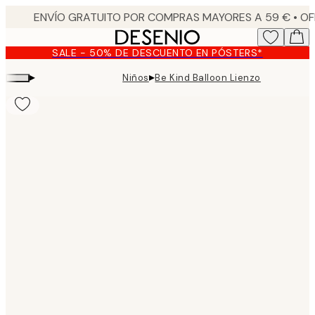
Skip
to
main
SALE - 50% DE DESCUENTO EN PÓSTERS*
content.
▸
▸
Niños
Be Kind Balloon Lienzo
Product
images