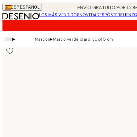
Skip
ENVÍO GRATUITO POR COM
ESP
ESPAÑOL
to
LOS MÁS VENDIDOS
NOVEDADES
PÓSTERS
LIENZ
main
content.
▸
▸
Marcos
Marco verde claro, 30x40 cm