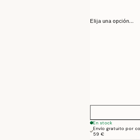
Elija una opción...
30x40 cm
En stock
Envío gratuito por c
50x70 cm
59 €