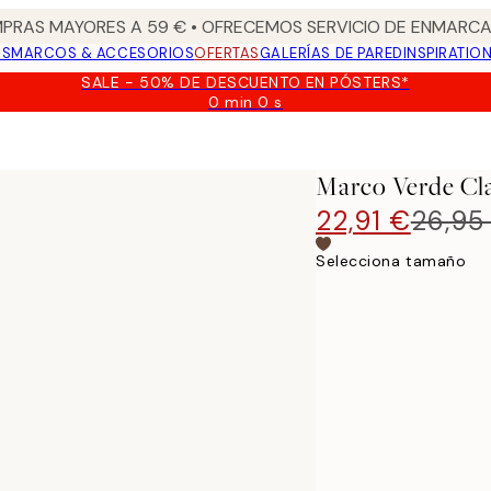
PRAS MAYORES A 59 € • OFRECEMOS SERVICIO DE ENMARCA
OS
MARCOS & ACCESORIOS
OFERTAS
GALERÍAS DE PARED
INSPIRATIO
SALE - 50% DE DESCUENTO EN PÓSTERS*
0 min
0 s
Válido
hasta:
2026-
08-
Marco Verde Cl
09
22,91 €
26,95
Selecciona tamaño