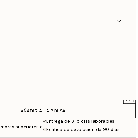
AÑADIR A LA BOLSA
22,91 €
26,95 €
Entrega de 3-5 días laborables
ompras superiores a
39,06 €
Política de devolución de 90 días
45,95 €