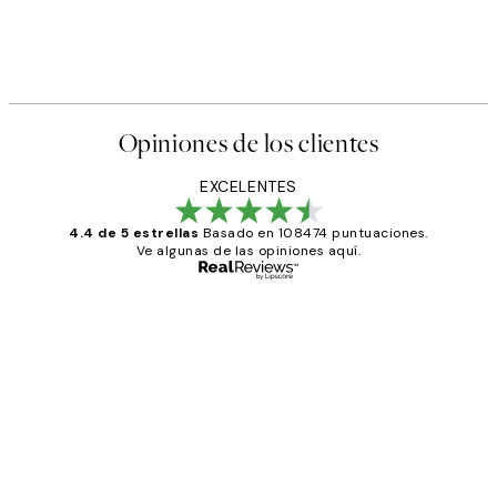
Opiniones de los clientes
EXCELENTES
4.4 de 5 estrellas
Basado en 108474 puntuaciones.
Ve algunas de las opiniones aquí.
Comprador verificado
Opiniones
de
He comprado más de una vez en
los
Desenio, ha ido siempre muy bien!
clientes
9 jun
Concepció C