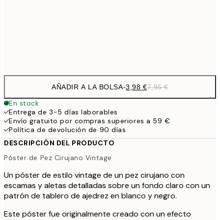
9,
30x40 cm
19,
Frame
options
AÑADIR A LA BOLSA
-
3,98 €
7,95 €
En stock
Entrega de 3-5 días laborables
Envío gratuito por compras superiores a 59 €
Política de devolución de 90 días
DESCRIPCIÓN DEL PRODUCTO
Póster de Pez Cirujano Vintage
Un póster de estilo vintage de un pez cirujano con
escamas y aletas detalladas sobre un fondo claro con un
patrón de tablero de ajedrez en blanco y negro.
Este póster fue originalmente creado con un efecto