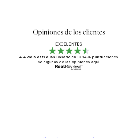
Opiniones de los clientes
EXCELENTES
4.4 de 5 estrellas
Basado en 108474 puntuaciones.
Ve algunas de las opiniones aquí.
Comprador verificado
Opiniones
de
He comprado más de una vez en
los
Desenio, ha ido siempre muy bien!
clientes
9 jun
Concepció C